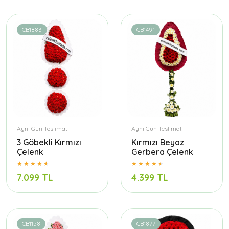
CB1883
CB1491
Aynı Gün Teslimat
Aynı Gün Teslimat
3 Göbekli Kırmızı
Kırmızı Beyaz
Çelenk
Gerbera Çelenk
7.099 TL
4.399 TL
CB1158
CB1877