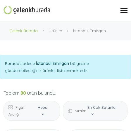
Çelenk Burada
Ürünler
İstanbul Emirgan
Burada sadece
İstanbul Emirgan
bölgesine
gönderebileceğiniz ürünler listelenmektedir.
Toplam
80
ürün bulundu.
Fiyat
Hepsi
En Çok Satanlar
Sırala:
Aralığı: