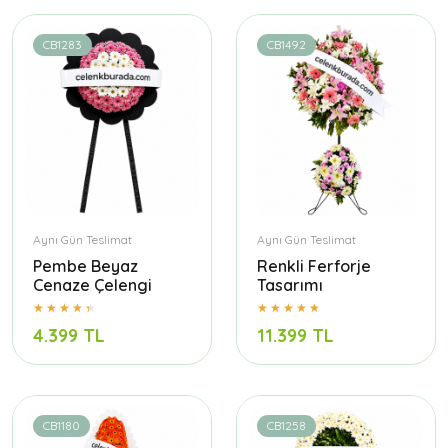
CB1283
CB1492
Aynı Gün Teslimat
Aynı Gün Teslimat
Pembe Beyaz
Renkli Ferforje
Cenaze Çelengi
Tasarımı
4.399 TL
11.399 TL
CB1180
CB1258