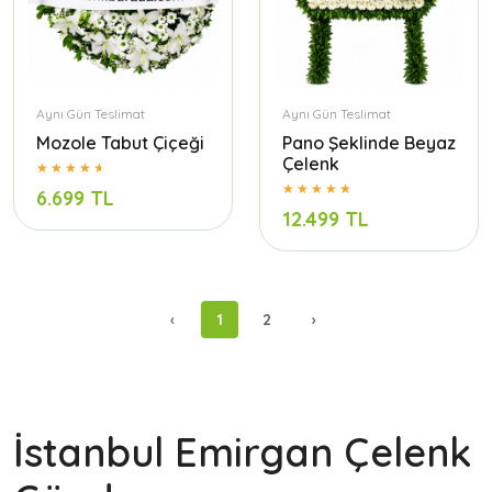
Aynı Gün Teslimat
Aynı Gün Teslimat
Mozole Tabut Çiçeği
Pano Şeklinde Beyaz
Çelenk
6.699 TL
12.499 TL
‹
1
2
›
İstanbul Emirgan Çelenk