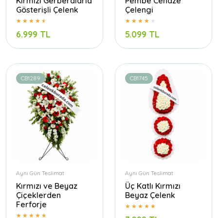
Kırmızı Gerberalarla
Pembe Cenaze
Gösterişli Çelenk
Çelengi
6.999 TL
5.099 TL
CB1289
CB1745
Aynı Gün Teslimat
Aynı Gün Teslimat
Kırmızı ve Beyaz
Üç Katlı Kırmızı
Çiçeklerden
Beyaz Çelenk
Ferforje