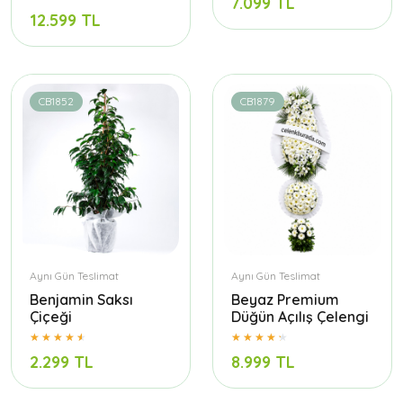
7.099 TL
12.599 TL
CB1852
CB1879
Aynı Gün Teslimat
Aynı Gün Teslimat
Benjamin Saksı
Beyaz Premium
Çiçeği
Düğün Açılış Çelengi
2.299 TL
8.999 TL