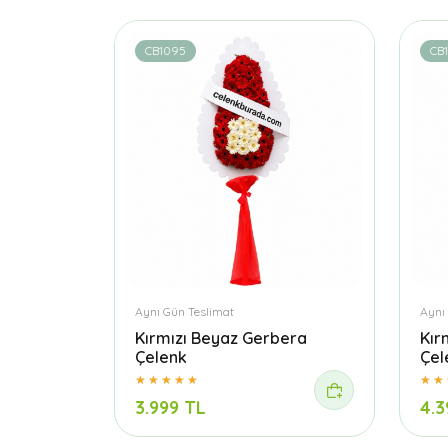
CB1095
CB1
Aynı Gün Teslimat
Aynı
Kırmızı Beyaz Gerbera
Kır
Çelenk
Çel
3.999 TL
4.3