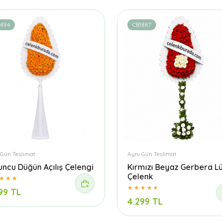
1494
CB1887
 Gün Teslimat
Aynı Gün Teslimat
uncu Düğün Açılış Çelengi
Kırmızı Beyaz Gerbera L
Çelenk
99 TL
4.299 TL