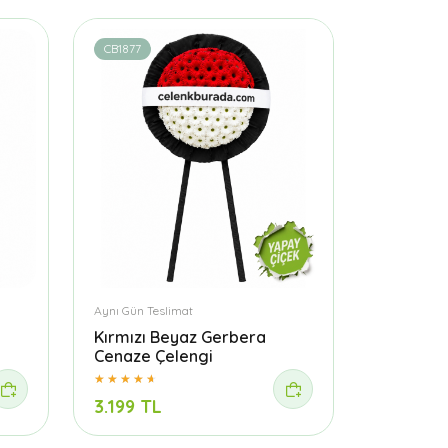
CB1877
Aynı Gün Teslimat
Kırmızı Beyaz Gerbera
Cenaze Çelengi
3.199 TL