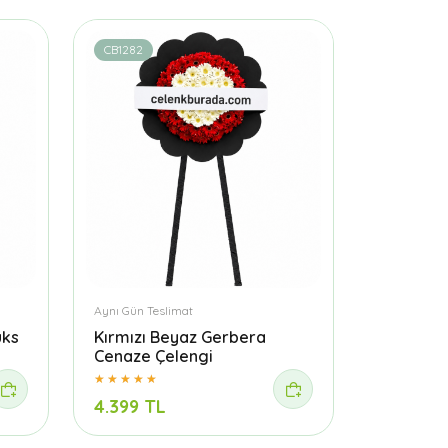
CB1282
Aynı Gün Teslimat
üks
Kırmızı Beyaz Gerbera
Cenaze Çelengi
4.399 TL