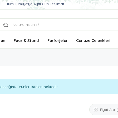
Ucuz ve Kaliteli Çelenk Gönder
Aynı Gün Teslimat Çelenk Siparişi
Tüm Türkiye'ye Aynı Gün Teslimat
ren
Fuar & Stand
Ferforjeler
Cenaze Çelenkleri
eceğiniz ürünler listelenmektedir.
Fiyat Aralığ