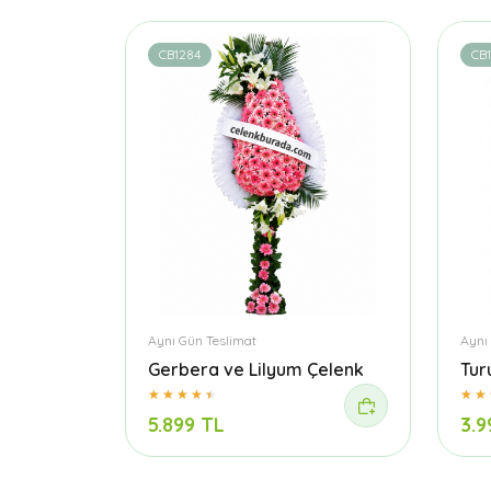
CB1284
CB
Aynı Gün Teslimat
Aynı
Gerbera ve Lilyum Çelenk
Tur
5.899 TL
3.9