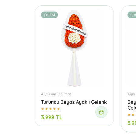
CB1861
CB
Aynı Gün Teslimat
Aynı
Turuncu Beyaz Ayaklı Çelenk
Bey
Çel
3.999 TL
5.9