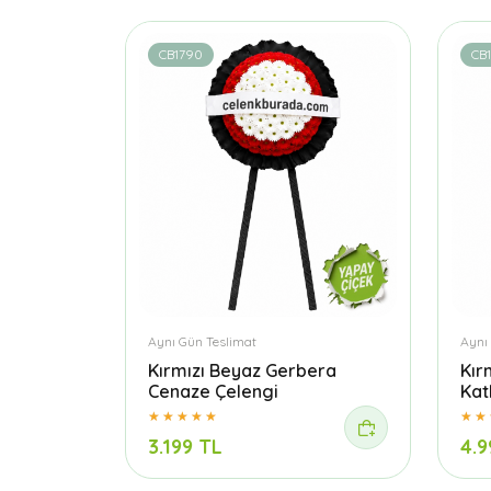
CB1790
CB
Aynı Gün Teslimat
Aynı
Kırmızı Beyaz Gerbera
Kır
Cenaze Çelengi
Kat
3.199 TL
4.9