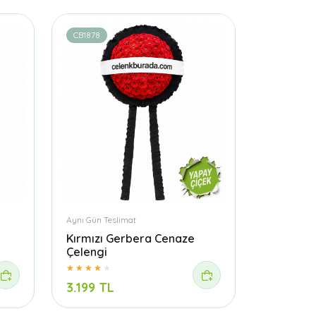
CB1878
Aynı Gün Teslimat
Kırmızı Gerbera Cenaze
Çelengi
3.199 TL