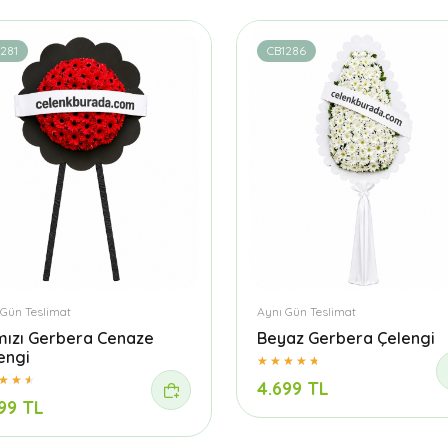
281
CB1286
 Gün Teslimat
Aynı Gün Teslimat
mızı Gerbera Cenaze
Beyaz Gerbera Çelengi
engi
4.699 TL
99 TL