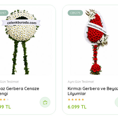
1097
CB1275
 Gün Teslimat
Aynı Gün Teslimat
az Gerbera Cenaze
Kırmızı Gerbera ve Beya
engi
Lilyumlar
99 TL
6.099 TL