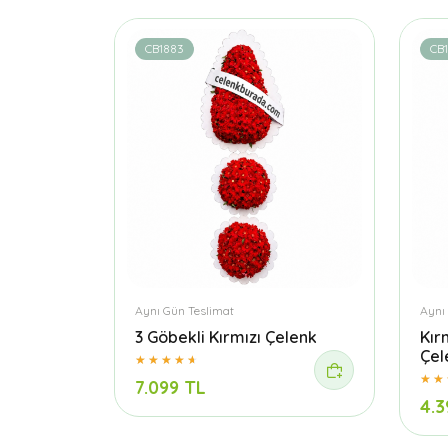
CB1883
CB1
Aynı Gün Teslimat
Aynı
3 Göbekli Kırmızı Çelenk
Kır
Çel
7.099 TL
4.3