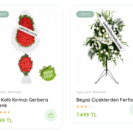
1884
CB1860
 Gün Teslimat
Aynı Gün Teslimat
t Katlı Kırmızı Gerbera
Beyaz Çiçeklerden Ferfo
enk
7.499 TL
99 TL