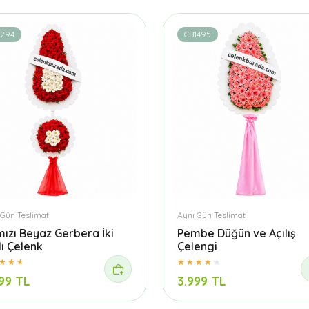
1294
CB1495
 Gün Teslimat
Aynı Gün Teslimat
mızı Beyaz Gerbera İki
Pembe Düğün ve Açılış
lı Çelenk
Çelengi
99 TL
3.999 TL