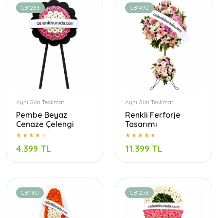
CB1283
CB1492
Aynı Gün Teslimat
Aynı Gün Teslimat
Pembe Beyaz
Renkli Ferforje
Cenaze Çelengi
Tasarımı
4.399 TL
11.399 TL
CB1180
CB1258