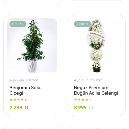
CB1852
CB1879
Aynı Gün Teslimat
Aynı Gün Teslimat
Benjamin Saksı
Beyaz Premium
Çiçeği
Düğün Açılış Çelengi
2.299 TL
8.999 TL