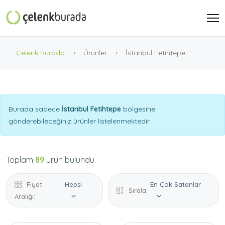
Çelenk Burada
Ürünler
İstanbul Fetihtepe
Burada sadece
İstanbul Fetihtepe
bölgesine
gönderebileceğiniz ürünler listelenmektedir.
Toplam
89
ürün bulundu.
Fiyat
Hepsi
En Çok Satanlar
Sırala:
Aralığı: