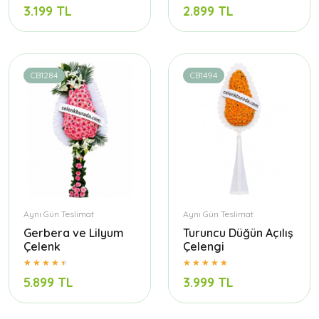
3.199 TL
2.899 TL
CB1284
CB1494
Aynı Gün Teslimat
Aynı Gün Teslimat
Gerbera ve Lilyum
Turuncu Düğün Açılış
Çelenk
Çelengi
5.899 TL
3.999 TL