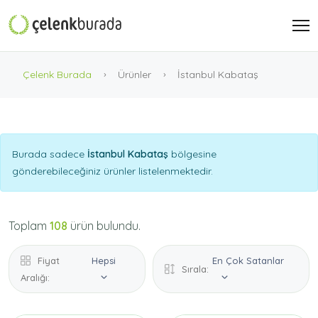
Çelenk Burada
Ürünler
İstanbul Kabataş
Burada sadece
İstanbul Kabataş
bölgesine
gönderebileceğiniz ürünler listelenmektedir.
Toplam
108
ürün bulundu.
Fiyat
Hepsi
En Çok Satanlar
Sırala:
Aralığı: