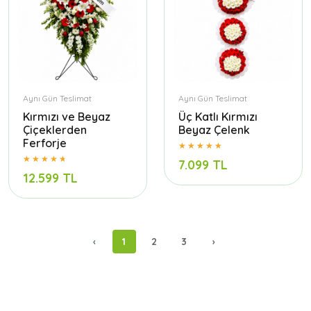
Aynı Gün Teslimat
Aynı Gün Teslimat
Kırmızı ve Beyaz
Üç Katlı Kırmızı
Çiçeklerden
Beyaz Çelenk
Ferforje
7.099 TL
12.599 TL
‹
1
2
3
›