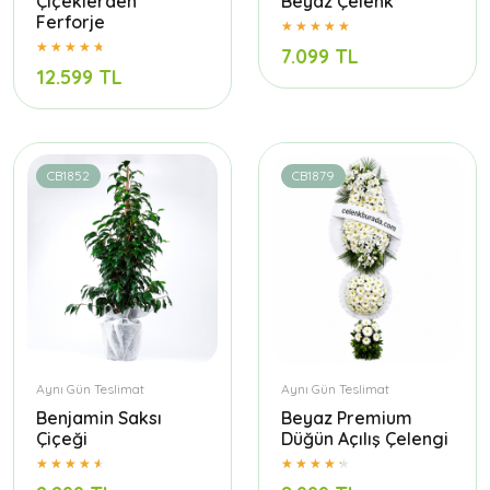
Çiçeklerden
Beyaz Çelenk
Ferforje
7.099 TL
12.599 TL
CB1852
CB1879
Aynı Gün Teslimat
Aynı Gün Teslimat
Benjamin Saksı
Beyaz Premium
Çiçeği
Düğün Açılış Çelengi