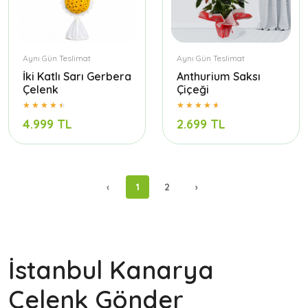
Aynı Gün Teslimat
Aynı Gün Teslimat
İki Katlı Sarı Gerbera
Anthurium Saksı
Çelenk
Çiçeği
4.999 TL
2.699 TL
‹
1
2
›
İstanbul Kanarya
Çelenk Gönder