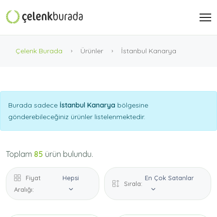
Çelenk Burada
Ürünler
İstanbul Kanarya
Burada sadece
İstanbul Kanarya
bölgesine
gönderebileceğiniz ürünler listelenmektedir.
Toplam
85
ürün bulundu.
Fiyat
Hepsi
En Çok Satanlar
Sırala:
Aralığı: