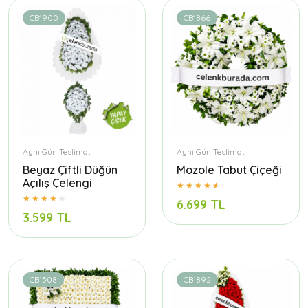
CB1900
CB1866
Aynı Gün Teslimat
Aynı Gün Teslimat
Beyaz Çiftli Düğün
Mozole Tabut Çiçeği
Açılış Çelengi
6.699 TL
3.599 TL
CB1508
CB1892