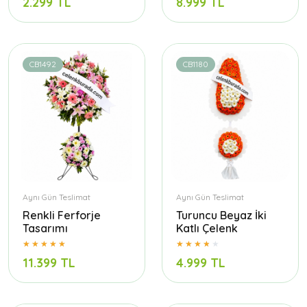
2.299 TL
8.999 TL
CB1492
CB1180
Aynı Gün Teslimat
Aynı Gün Teslimat
Renkli Ferforje
Turuncu Beyaz İki
Tasarımı
Katlı Çelenk
11.399 TL
4.999 TL