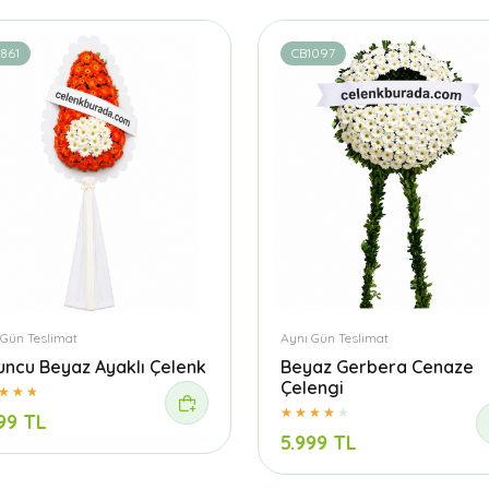
861
CB1097
 Gün Teslimat
Aynı Gün Teslimat
uncu Beyaz Ayaklı Çelenk
Beyaz Gerbera Cenaze
Çelengi
99 TL
5.999 TL