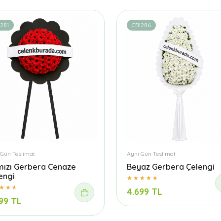
281
CB1286
 Gün Teslimat
Aynı Gün Teslimat
mızı Gerbera Cenaze
Beyaz Gerbera Çelengi
engi
4.699 TL
99 TL