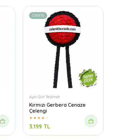
CB1878
Aynı Gün Teslimat
Kırmızı Gerbera Cenaze
Çelengi
3.199 TL