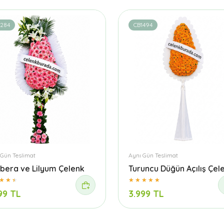
1284
CB1494
 Gün Teslimat
Aynı Gün Teslimat
bera ve Lilyum Çelenk
Turuncu Düğün Açılış Çel
99 TL
3.999 TL