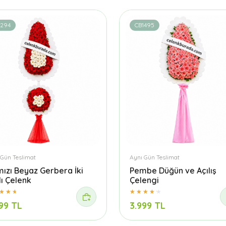
1294
CB1495
 Gün Teslimat
Aynı Gün Teslimat
mızı Beyaz Gerbera İki
Pembe Düğün ve Açılış
lı Çelenk
Çelengi
99 TL
3.999 TL