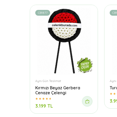
CB1877
CB1
Aynı Gün Teslimat
Aynı
Kırmızı Beyaz Gerbera
Tur
Cenaze Çelengi
3.9
3.199 TL