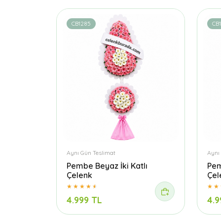
CB1285
CB
Aynı Gün Teslimat
Aynı
Pembe Beyaz İki Katlı
Pem
Çelenk
Çel
4.999 TL
4.9