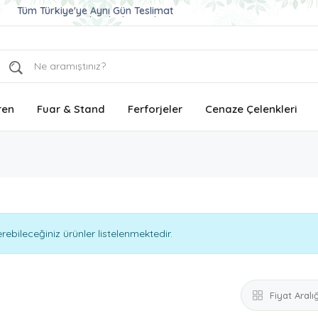
Ucuz ve Kaliteli Çelenk Gönder
Aynı Gün Teslimat Çelenk Siparişi
Tüm Türkiye'ye Aynı Gün Teslimat
ren
Fuar & Stand
Ferforjeler
Cenaze Çelenkleri
bileceğiniz ürünler listelenmektedir.
Fiyat Aralığ