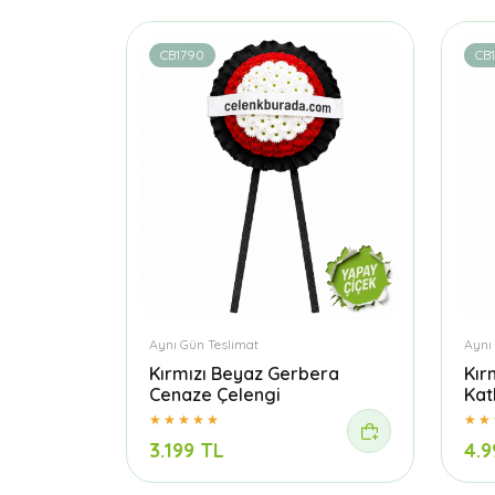
CB1790
CB
Aynı Gün Teslimat
Aynı
Kırmızı Beyaz Gerbera
Kır
Cenaze Çelengi
Kat
3.199 TL
4.9