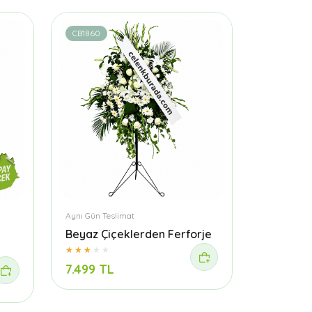
CB1860
Aynı Gün Teslimat
Beyaz Çiçeklerden Ferforje
7.499 TL