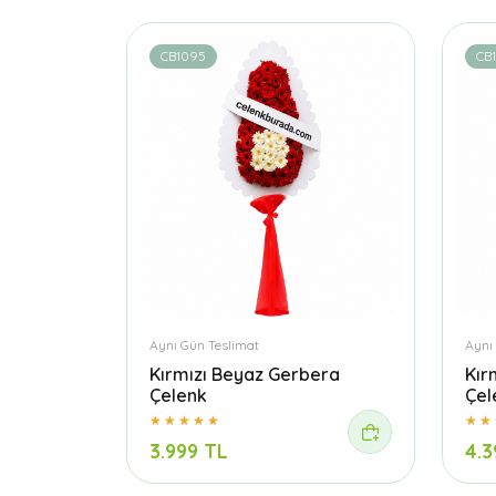
CB1095
CB1
Aynı Gün Teslimat
Aynı
Kırmızı Beyaz Gerbera
Kır
Çelenk
Çel
3.999 TL
4.3