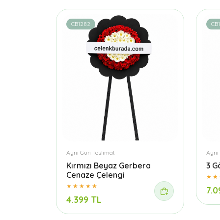
CB1282
CB
Aynı Gün Teslimat
Aynı
Kırmızı Beyaz Gerbera
3 G
Cenaze Çelengi
7.0
4.399 TL