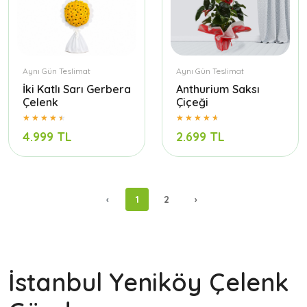
Aynı Gün Teslimat
Aynı Gün Teslimat
İki Katlı Sarı Gerbera
Anthurium Saksı
Çelenk
Çiçeği
4.999 TL
2.699 TL
‹
1
2
›
İstanbul Yeniköy Çelenk