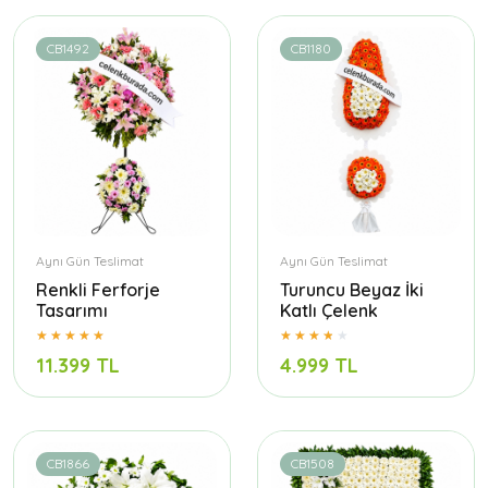
CB1492
CB1180
Aynı Gün Teslimat
Aynı Gün Teslimat
Renkli Ferforje
Turuncu Beyaz İki
Tasarımı
Katlı Çelenk
11.399 TL
4.999 TL
CB1866
CB1508