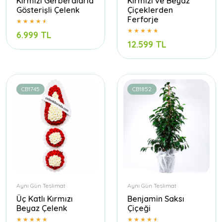
Kırmızı Gerberalarla
Kırmızı ve Beyaz
Gösterişli Çelenk
Çiçeklerden
Ferforje
6.999 TL
12.599 TL
CB1745
CB1852
Aynı Gün Teslimat
Aynı Gün Teslimat
Üç Katlı Kırmızı
Benjamin Saksı
Beyaz Çelenk
Çiçeği