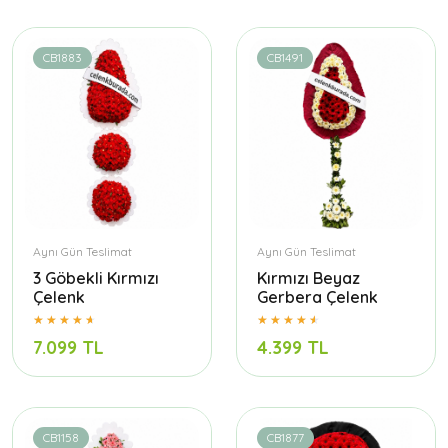
CB1883
CB1491
Aynı Gün Teslimat
Aynı Gün Teslimat
3 Göbekli Kırmızı
Kırmızı Beyaz
Çelenk
Gerbera Çelenk
7.099 TL
4.399 TL
CB1158
CB1877