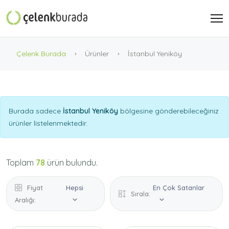
Çelenk Burada
Ürünler
İstanbul Yeniköy
Burada sadece
İstanbul Yeniköy
bölgesine gönderebileceğiniz
ürünler listelenmektedir.
Toplam
78
ürün bulundu.
Fiyat
Hepsi
En Çok Satanlar
Sırala:
Aralığı: