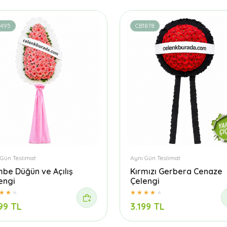
1495
CB1878
 Gün Teslimat
Aynı Gün Teslimat
be Düğün ve Açılış
Kırmızı Gerbera Cenaze
engi
Çelengi
99 TL
3.199 TL