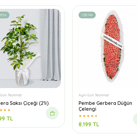
1856
CB1744
 Gün Teslimat
Aynı Gün Teslimat
era Saksı Çiçeği (2'li)
Pembe Gerbera Düğün
Çelengi
99 TL
8.199 TL