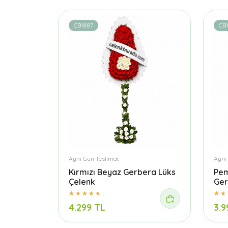
CB1887
CB1
Aynı Gün Teslimat
Aynı
Kırmızı Beyaz Gerbera Lüks
Pem
Çelenk
Ger
4.299 TL
3.9