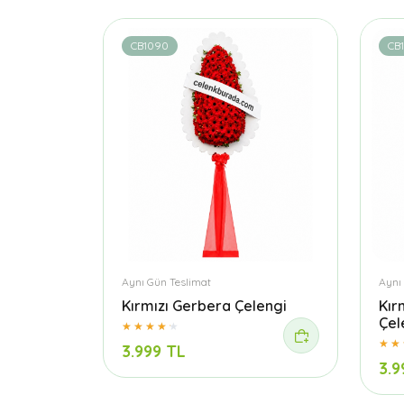
CB1090
CB
Aynı Gün Teslimat
Aynı
Kırmızı Gerbera Çelengi
Kır
Çel
3.999 TL
3.9