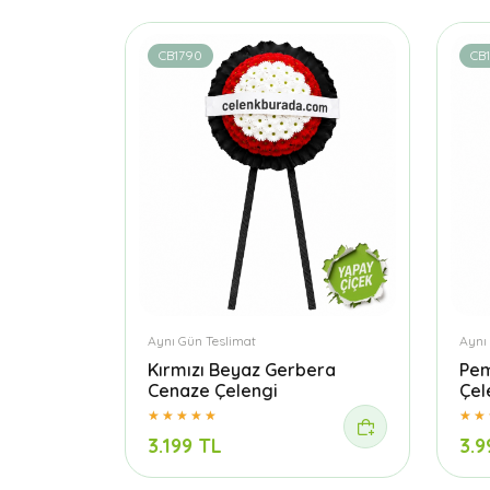
CB1790
CB
Aynı Gün Teslimat
Aynı
Kırmızı Beyaz Gerbera
Pem
Cenaze Çelengi
Çel
3.199 TL
3.9