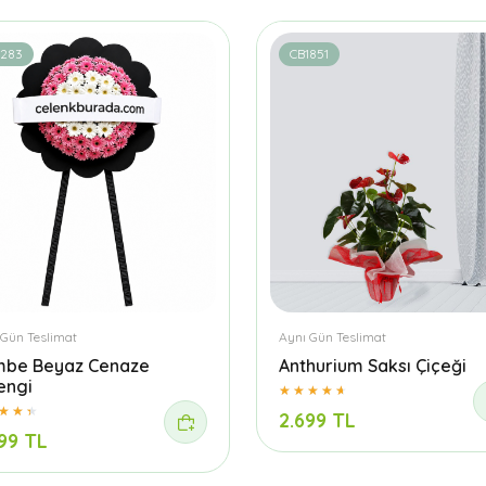
1283
CB1851
 Gün Teslimat
Aynı Gün Teslimat
be Beyaz Cenaze
Anthurium Saksı Çiçeği
engi
2.699 TL
99 TL