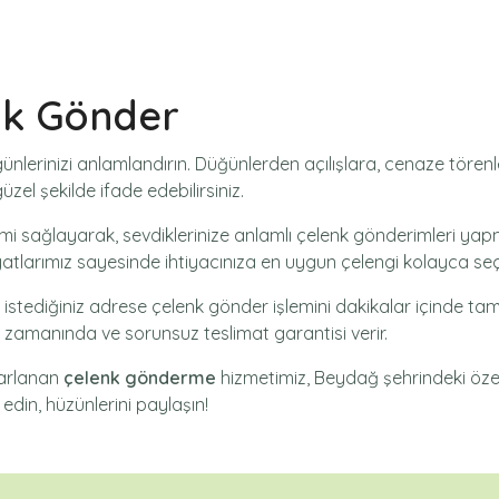
nk Gönder
günlerinizi anlamlandırın. Düğünlerden açılışlara, cenaze tör
zel şekilde ifade edebilirsiniz.
mi
sağlayarak, sevdiklerinize anlamlı çelenk gönderimleri yapm
yatlarımız sayesinde ihtiyacınıza en uygun çelengi kolayca seçe
 istediğiniz adrese
çelenk gönder
işlemini dakikalar içinde tam
ak zamanında ve sorunsuz teslimat garantisi verir.
sarlanan
çelenk gönderme
hizmetimiz,
Beydağ
şehrindeki özel 
 edin, hüzünlerini paylaşın!