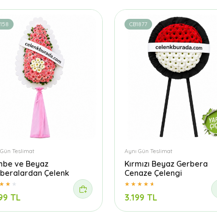
158
CB1877
 Gün Teslimat
Aynı Gün Teslimat
be ve Beyaz
Kırmızı Beyaz Gerbera
beralardan Çelenk
Cenaze Çelengi
99 TL
3.199 TL