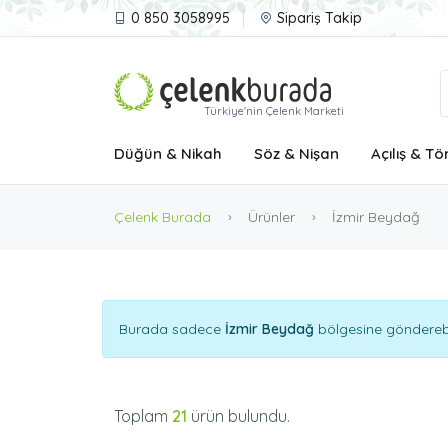
0 850 3058995
Sipariş Takip
Türkiye'nin Çelenk Marketi
Düğün & Nikah
Söz & Nişan
Açılış & Tö
Çelenk Burada
Ürünler
İzmir Beydağ
Burada sadece
İzmir Beydağ
bölgesine gönderebil
Toplam
21
ürün bulundu.