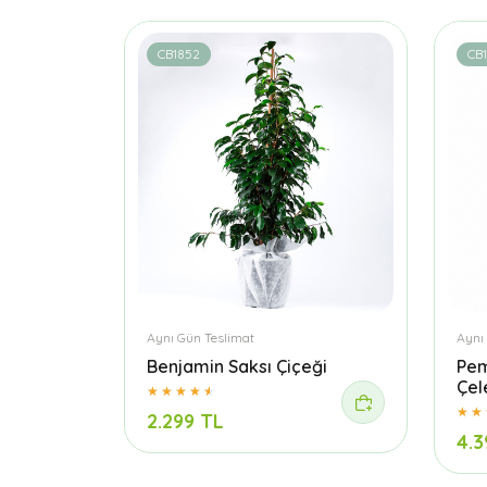
CB1852
CB
Aynı Gün Teslimat
Aynı
Benjamin Saksı Çiçeği
Pem
Çel
2.299 TL
4.3