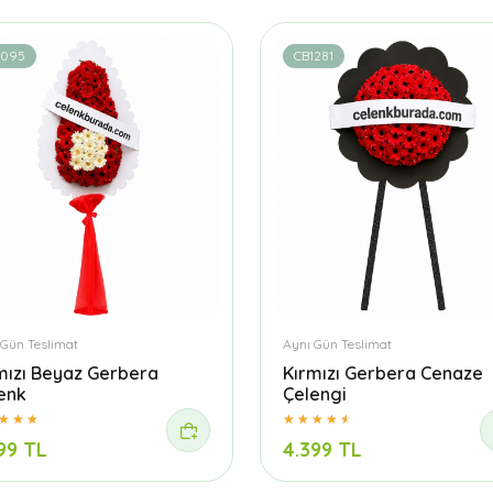
1095
CB1281
 Gün Teslimat
Aynı Gün Teslimat
mızı Beyaz Gerbera
Kırmızı Gerbera Cenaze
enk
Çelengi
99 TL
4.399 TL