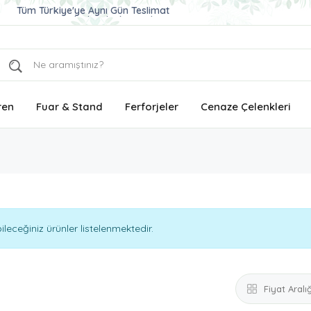
Tüm Türkiye'ye Aynı Gün Teslimat
Ucuz ve Kaliteli Çelenk Gönder
Aynı Gün Teslimat Çelenk Siparişi
ren
Fuar & Stand
Ferforjeler
Cenaze Çelenkleri
eceğiniz ürünler listelenmektedir.
Fiyat Aralığ