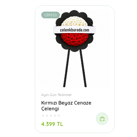
CB1920
Aynı Gün Teslimat
Kırmızı Beyaz Cenaze
Çelengi
4.399 TL