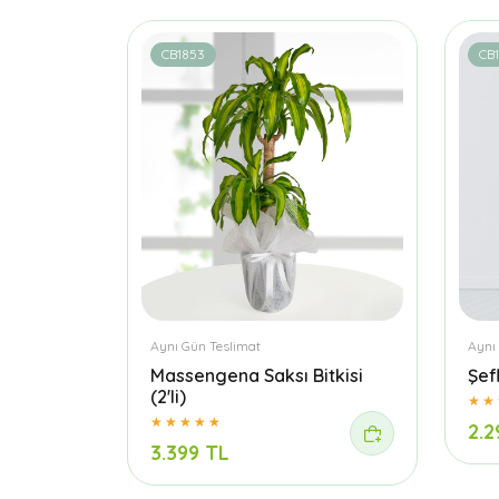
CB1853
CB
Aynı Gün Teslimat
Aynı
Massengena Saksı Bitkisi
Şefl
(2'li)
2.2
3.399 TL