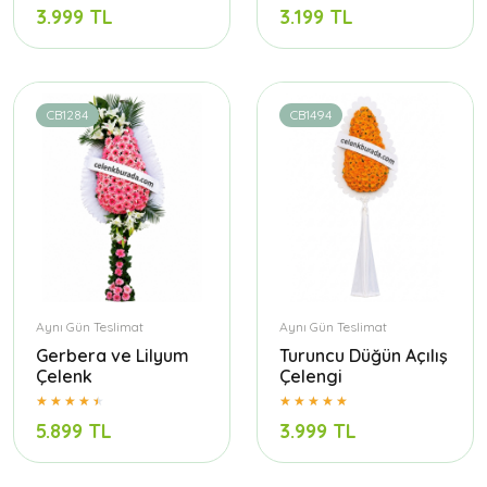
3.999 TL
3.199 TL
CB1284
CB1494
Aynı Gün Teslimat
Aynı Gün Teslimat
Gerbera ve Lilyum
Turuncu Düğün Açılış
Çelenk
Çelengi
5.899 TL
3.999 TL