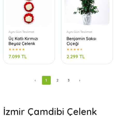
Aynı Gün Teslimat
Aynı Gün Teslimat
Üç Katlı Kırmızı
Benjamin Saksı
Beyaz Çelenk
Çiçeği
7.099 TL
2.299 TL
‹
1
2
3
›
İzmir Çamdibi Çelenk