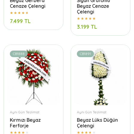
Beyaz Gerbera
Siyah Grafonlu
Cenaze Çelengi
Beyaz Cenaze
Çelengi
7.499 TL
3.199 TL
CB1888
CB1891
Aynı Gün Teslimat
Aynı Gün Teslimat
Kırmızı Beyaz
Beyaz Lüks Düğün
Ferforje
Çelengi