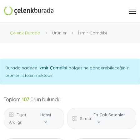
Çelenk Burada
Ürünler
İzmir Çamdibi
Burada sadece
İzmir Çamdibi
bölgesine gönderebileceğiniz
ürünler listelenmektedir.
Toplam
107
ürün bulundu.
Fiyat
Hepsi
En Çok Satanlar
Sırala:
Aralığı: