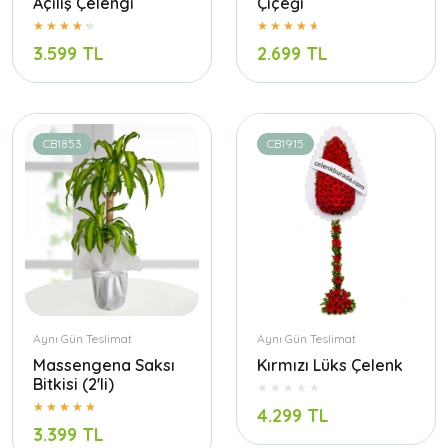
Açılış Çelengi
Çiçeği
3.599 TL
2.699 TL
CB1853
CB1915
Aynı Gün Teslimat
Aynı Gün Teslimat
Massengena Saksı
Kırmızı Lüks Çelenk
Bitkisi (2'li)
4.299 TL
3.399 TL