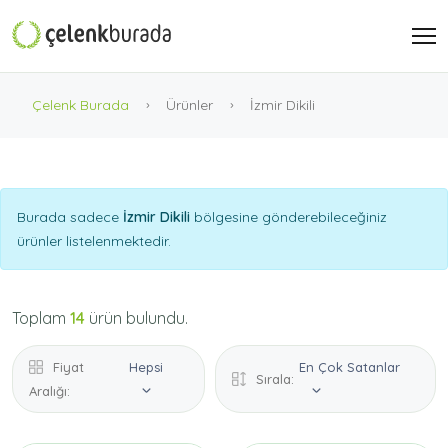
Çelenk Burada
Ürünler
İzmir Dikili
Burada sadece
İzmir Dikili
bölgesine gönderebileceğiniz
ürünler listelenmektedir.
Toplam
14
ürün bulundu.
Fiyat
Hepsi
En Çok Satanlar
Sırala:
Aralığı: