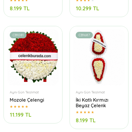
8.199 TL
10.299 TL
CB1081
CB1687
Aynı Gün Teslimat
Aynı Gün Teslimat
Mozole Çelengi
İki Katlı Kırmızı
Beyaz Çelenk
11.199 TL
8.199 TL