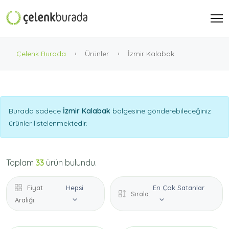
Çelenk Burada
Ürünler
İzmir Kalabak
Burada sadece
İzmir Kalabak
bölgesine gönderebileceğiniz
ürünler listelenmektedir.
Toplam
33
ürün bulundu.
Fiyat
Hepsi
En Çok Satanlar
Sırala:
Aralığı: