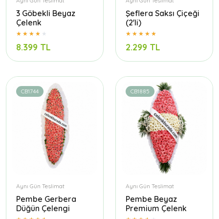
Aynı Gün Teslimat
Aynı Gün Teslimat
3 Göbekli Beyaz
Şeflera Saksı Çiçeği
Çelenk
(2'li)
8.399 TL
2.299 TL
CB1744
CB1885
Aynı Gün Teslimat
Aynı Gün Teslimat
Pembe Gerbera
Pembe Beyaz
Düğün Çelengi
Premium Çelenk