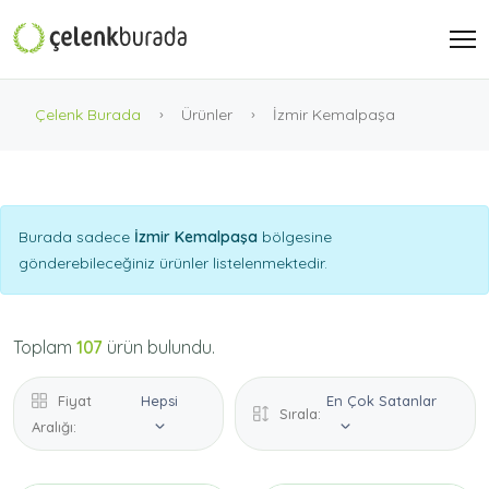
Çelenk Burada
Ürünler
İzmir Kemalpaşa
Burada sadece
İzmir Kemalpaşa
bölgesine
gönderebileceğiniz ürünler listelenmektedir.
Toplam
107
ürün bulundu.
Fiyat
Hepsi
En Çok Satanlar
Sırala:
Aralığı: