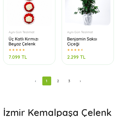
Aynı Gün Teslimat
Aynı Gün Teslimat
Üç Katlı Kırmızı
Benjamin Saksı
Beyaz Çelenk
Çiçeği
7.099 TL
2.299 TL
‹
1
2
3
›
İzmir Kemalpaşa Çelenk