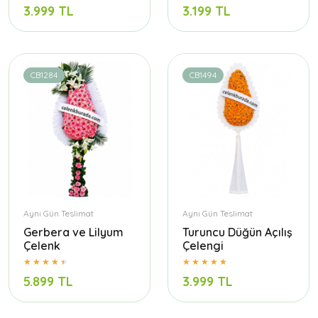
3.999 TL
3.199 TL
CB1284
CB1494
Aynı Gün Teslimat
Aynı Gün Teslimat
Gerbera ve Lilyum
Turuncu Düğün Açılış
Çelenk
Çelengi
5.899 TL
3.999 TL