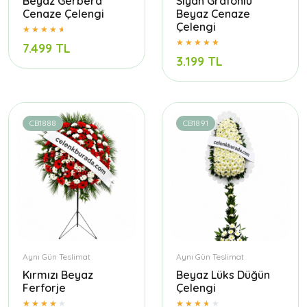
Beyaz Gerbera
Siyah Grafonlu
Cenaze Çelengi
Beyaz Cenaze
Çelengi
7.499 TL
3.199 TL
CB1888
CB1891
Aynı Gün Teslimat
Aynı Gün Teslimat
Kırmızı Beyaz
Beyaz Lüks Düğün
Ferforje
Çelengi