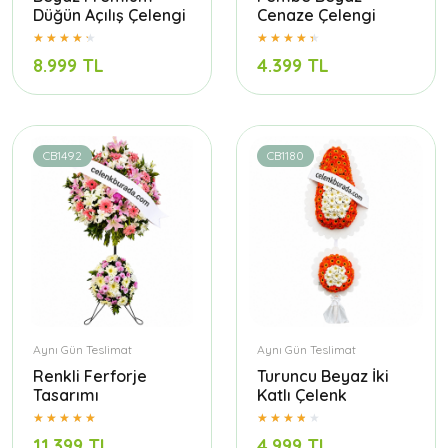
Düğün Açılış Çelengi
Cenaze Çelengi
8.999 TL
4.399 TL
CB1492
CB1180
Aynı Gün Teslimat
Aynı Gün Teslimat
Renkli Ferforje
Turuncu Beyaz İki
Tasarımı
Katlı Çelenk
11.399 TL
4.999 TL