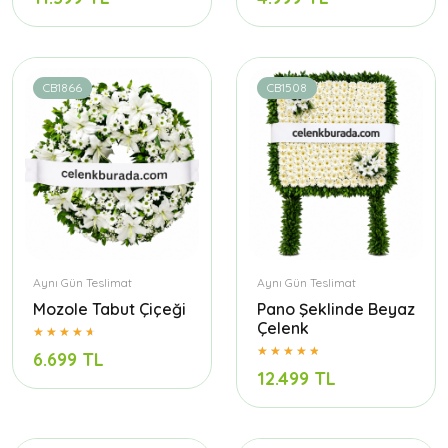
CB1866
CB1508
Aynı Gün Teslimat
Aynı Gün Teslimat
Mozole Tabut Çiçeği
Pano Şeklinde Beyaz
Çelenk
6.699 TL
12.499 TL