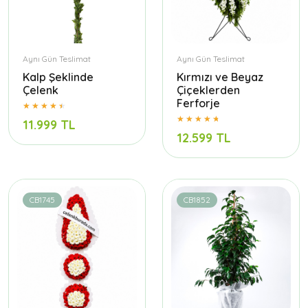
Aynı Gün Teslimat
Aynı Gün Teslimat
Kalp Şeklinde
Kırmızı ve Beyaz
Çelenk
Çiçeklerden
Ferforje
11.999 TL
12.599 TL
CB1745
CB1852