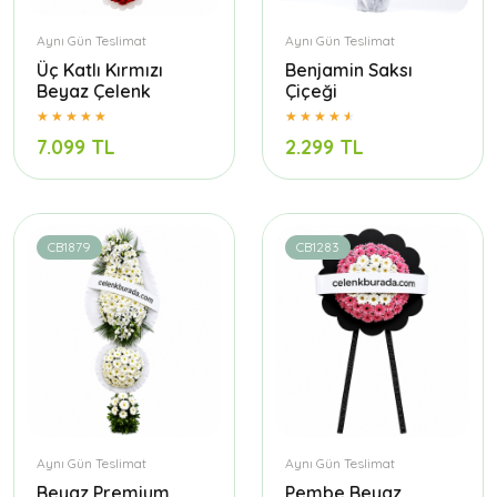
Aynı Gün Teslimat
Aynı Gün Teslimat
Üç Katlı Kırmızı
Benjamin Saksı
Beyaz Çelenk
Çiçeği
7.099 TL
2.299 TL
CB1879
CB1283
Aynı Gün Teslimat
Aynı Gün Teslimat
Beyaz Premium
Pembe Beyaz