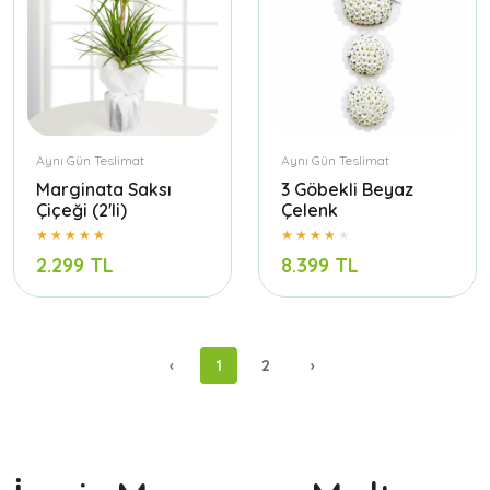
Aynı Gün Teslimat
Aynı Gün Teslimat
Marginata Saksı
3 Göbekli Beyaz
Çiçeği (2'li)
Çelenk
2.299 TL
8.399 TL
‹
1
2
›