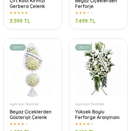
Çift Katlı Kırmızı
Beyaz Çiçeklerden
Gerbera Çelenk
Ferforje
3.599 TL
7.499 TL
CB1157
CB1274
Aynı Gün Teslimat
Aynı Gün Teslimat
Beyaz Çiçeklerden
Yüksek Boylu
Gösterişli Çelenk
Ferforge Aranjmanı