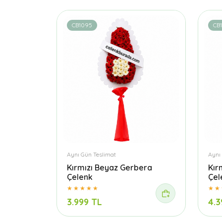
CB1095
CB1
Aynı Gün Teslimat
Aynı
Kırmızı Beyaz Gerbera
Kır
Çelenk
Çel
3.999 TL
4.3