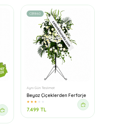
CB1860
Aynı Gün Teslimat
Beyaz Çiçeklerden Ferforje
7.499 TL