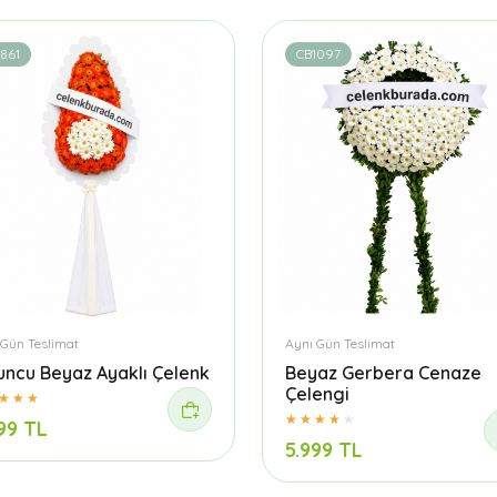
861
CB1097
 Gün Teslimat
Aynı Gün Teslimat
uncu Beyaz Ayaklı Çelenk
Beyaz Gerbera Cenaze
Çelengi
99 TL
5.999 TL