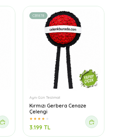
CB1878
Aynı Gün Teslimat
Kırmızı Gerbera Cenaze
Çelengi
3.199 TL