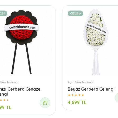
281
CB1286
 Gün Teslimat
Aynı Gün Teslimat
mızı Gerbera Cenaze
Beyaz Gerbera Çelengi
engi
4.699 TL
99 TL