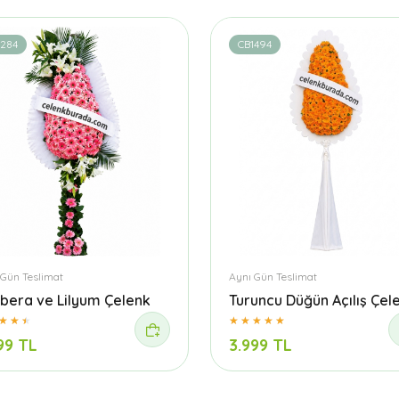
1284
CB1494
 Gün Teslimat
Aynı Gün Teslimat
bera ve Lilyum Çelenk
Turuncu Düğün Açılış Çel
99 TL
3.999 TL