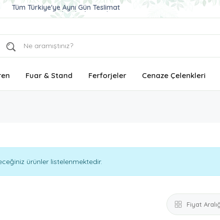
Ucuz ve Kaliteli Çelenk Gönder
Aynı Gün Teslimat Çelenk Siparişi
Tüm Türkiye'ye Aynı Gün Teslimat
ren
Fuar & Stand
Ferforjeler
Cenaze Çelenkleri
eğiniz ürünler listelenmektedir.
Fiyat Aralığ