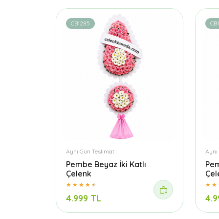
CB1285
CB
Aynı Gün Teslimat
Aynı
Pembe Beyaz İki Katlı
Pem
Çelenk
Çel
4.999 TL
4.9