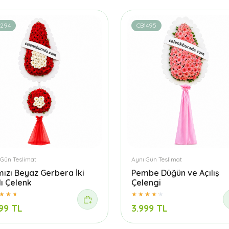
1294
CB1495
 Gün Teslimat
Aynı Gün Teslimat
mızı Beyaz Gerbera İki
Pembe Düğün ve Açılış
lı Çelenk
Çelengi
99 TL
3.999 TL