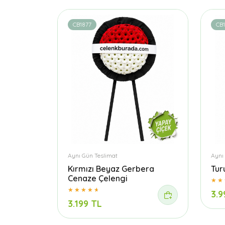
CB1877
CB1
Aynı Gün Teslimat
Aynı
Kırmızı Beyaz Gerbera
Tur
Cenaze Çelengi
3.9
3.199 TL