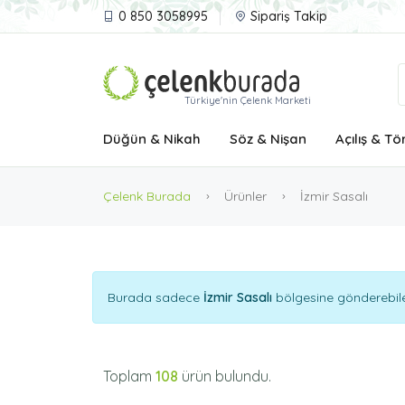
0 850 3058995
Sipariş Takip
Türkiye'nin Çelenk Marketi
Düğün & Nikah
Söz & Nişan
Açılış & Tö
Çelenk Burada
Ürünler
İzmir Sasalı
Burada sadece
İzmir Sasalı
bölgesine gönderebilec
Toplam
108
ürün bulundu.