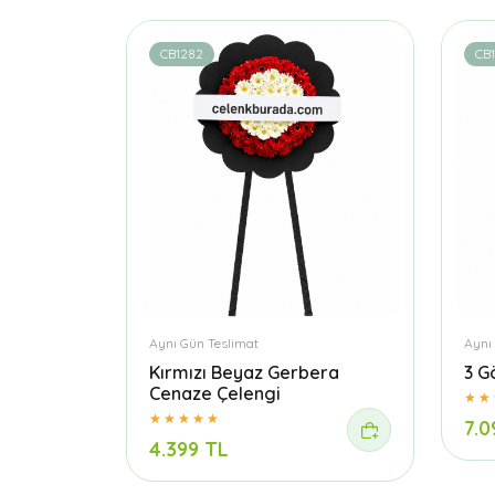
CB1282
CB
Aynı Gün Teslimat
Aynı
Kırmızı Beyaz Gerbera
3 G
Cenaze Çelengi
7.0
4.399 TL