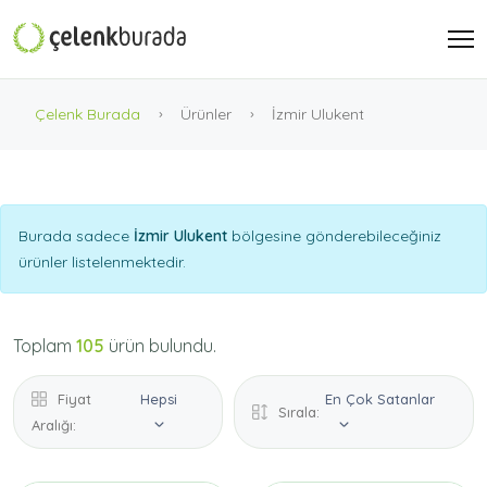
Çelenk Burada
Ürünler
İzmir Ulukent
Burada sadece
İzmir Ulukent
bölgesine gönderebileceğiniz
ürünler listelenmektedir.
Toplam
105
ürün bulundu.
Fiyat
Hepsi
En Çok Satanlar
Sırala:
Aralığı: