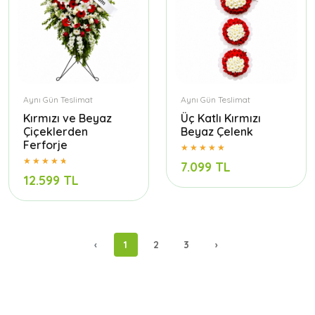
Aynı Gün Teslimat
Aynı Gün Teslimat
Kırmızı ve Beyaz
Üç Katlı Kırmızı
Çiçeklerden
Beyaz Çelenk
Ferforje
7.099 TL
12.599 TL
‹
1
2
3
›