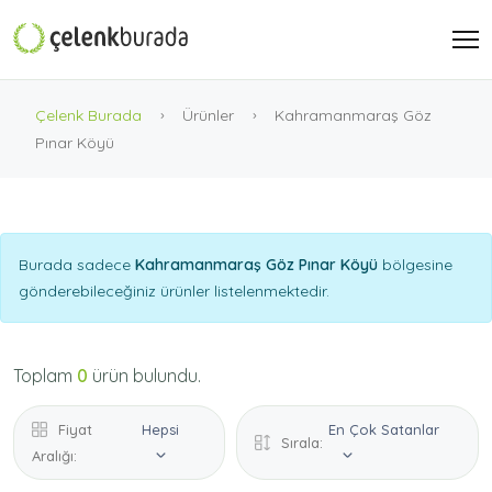
Çelenk Burada
Ürünler
Kahramanmaraş Göz
Pınar Köyü
Burada sadece
Kahramanmaraş Göz Pınar Köyü
bölgesine
gönderebileceğiniz ürünler listelenmektedir.
Toplam
0
ürün bulundu.
Fiyat
Hepsi
En Çok Satanlar
Sırala:
Aralığı: