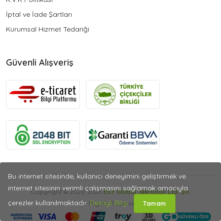
İptal ve İade Şartları
Kurumsal Hizmet Tedariği
Güvenli Alışveriş
Bu internet sitesinde, kullanıcı deneyimini geliştirmek ve
internet sitesinin verimli çalışmasını sağlamak amacıyla
Copyright © 2020-2026
ESY Global Teknoloji Ltd. Şti.
çerezler kullanılmaktadır.
Detaylı Bilgi
All Rights Reserved.
Tamam