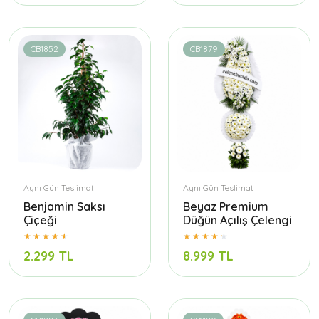
CB1852
CB1879
Aynı Gün Teslimat
Aynı Gün Teslimat
Benjamin Saksı
Beyaz Premium
Çiçeği
Düğün Açılış Çelengi
2.299 TL
8.999 TL