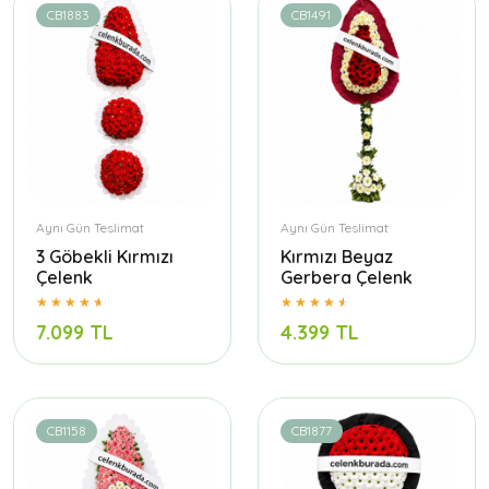
CB1883
CB1491
Aynı Gün Teslimat
Aynı Gün Teslimat
3 Göbekli Kırmızı
Kırmızı Beyaz
Çelenk
Gerbera Çelenk
7.099 TL
4.399 TL
CB1158
CB1877