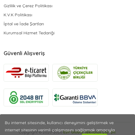
Gizlilik ve Çerez Politikası
K.V.K Politikası
İptal ve İade Şartları
Kurumsal Hizmet Tedariği
Güvenli Alışveriş
Bu internet sitesinde, kullanıcı deneyimini geliştirmek ve
internet sitesinin verimli çalışmasını sağlamak amacıyla
Copyright © 2020-2026
ESY Global Teknoloji Ltd. Şti.