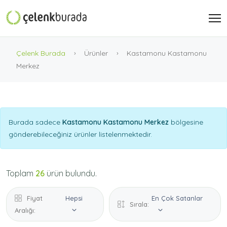
Çelenk Burada
Ürünler
Kastamonu Kastamonu
Merkez
Burada sadece
Kastamonu Kastamonu Merkez
bölgesine
gönderebileceğiniz ürünler listelenmektedir.
Toplam
26
ürün bulundu.
Fiyat
Hepsi
En Çok Satanlar
Sırala:
Aralığı: