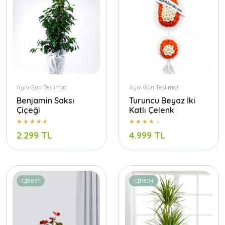
Aynı Gün Teslimat
Aynı Gün Teslimat
Benjamin Saksı
Turuncu Beyaz İki
Çiçeği
Katlı Çelenk
2.299 TL
4.999 TL
CB1851
CB1854