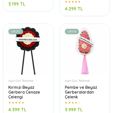
3.199 TL
4.299 TL
CB1282
CB1158
Aynı Gün Teslimat
Aynı Gün Teslimat
Kırmızı Beyaz
Pembe ve Beyaz
Gerbera Cenaze
Gerberalardan
Çelengi
Çelenk
4.399 TL
3.999 TL