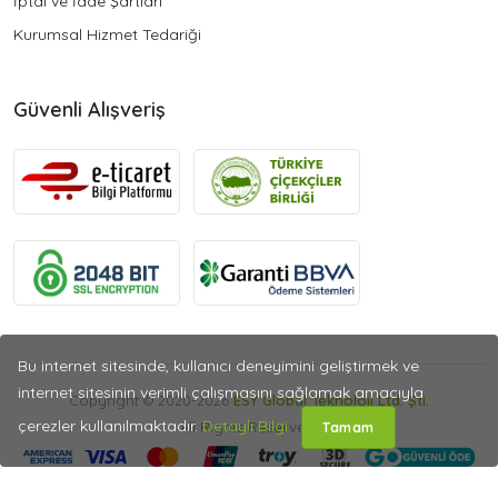
İptal ve İade Şartları
Kurumsal Hizmet Tedariği
Güvenli Alışveriş
Bu internet sitesinde, kullanıcı deneyimini geliştirmek ve
internet sitesinin verimli çalışmasını sağlamak amacıyla
Copyright © 2020-2026
ESY Global Teknoloji Ltd. Şti.
çerezler kullanılmaktadır.
Detaylı Bilgi
All Rights Reserved.
Tamam