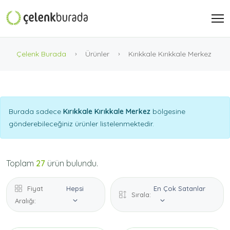
Çelenk Burada
Ürünler
Kırıkkale Kırıkkale Merkez
Burada sadece
Kırıkkale Kırıkkale Merkez
bölgesine
gönderebileceğiniz ürünler listelenmektedir.
Toplam
27
ürün bulundu.
Fiyat
Hepsi
En Çok Satanlar
Sırala:
Aralığı: