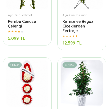
Aynı Gün Teslimat
Aynı Gün Teslimat
Pembe Cenaze
Kırmızı ve Beyaz
Çelengi
Çiçeklerden
Ferforje
5.099 TL
12.599 TL
CB1745
CB1852