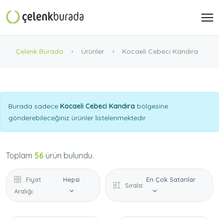
Çelenk Burada
Ürünler
Kocaeli Cebeci Kandıra
Burada sadece
Kocaeli Cebeci Kandıra
bölgesine
gönderebileceğiniz ürünler listelenmektedir.
Toplam
56
ürün bulundu.
Fiyat
Hepsi
En Çok Satanlar
Sırala:
Aralığı: