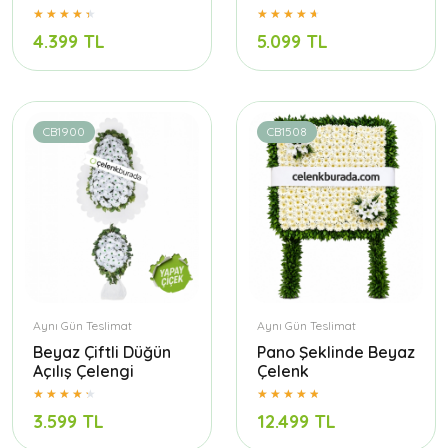
4.399 TL
5.099 TL
CB1900
CB1508
Aynı Gün Teslimat
Aynı Gün Teslimat
Beyaz Çiftli Düğün
Pano Şeklinde Beyaz
Açılış Çelengi
Çelenk
3.599 TL
12.499 TL