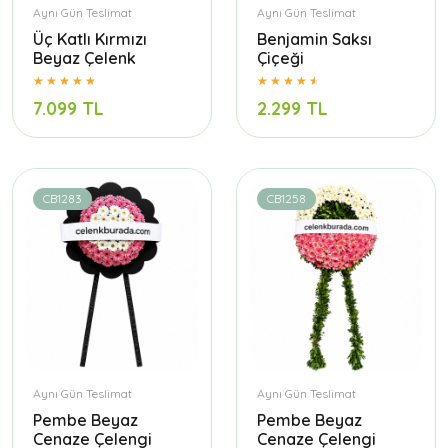
Aynı Gün Teslimat
Aynı Gün Teslimat
Üç Katlı Kırmızı
Benjamin Saksı
Beyaz Çelenk
Çiçeği
7.099 TL
2.299 TL
CB1283
CB1258
Aynı Gün Teslimat
Aynı Gün Teslimat
Pembe Beyaz
Pembe Beyaz
Cenaze Çelengi
Cenaze Çelengi