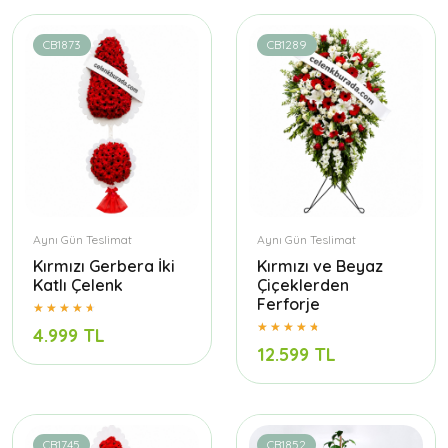
CB1873
CB1289
Aynı Gün Teslimat
Aynı Gün Teslimat
Kırmızı Gerbera İki
Kırmızı ve Beyaz
Katlı Çelenk
Çiçeklerden
Ferforje
4.999 TL
12.599 TL
CB1745
CB1852