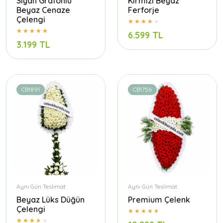
Siyah Grafonlu
Kırmızı Beyaz
Beyaz Cenaze
Ferforje
Çelengi
6.599 TL
3.199 TL
CB1891
CB1756
Aynı Gün Teslimat
Aynı Gün Teslimat
Beyaz Lüks Düğün
Premium Çelenk
Çelengi