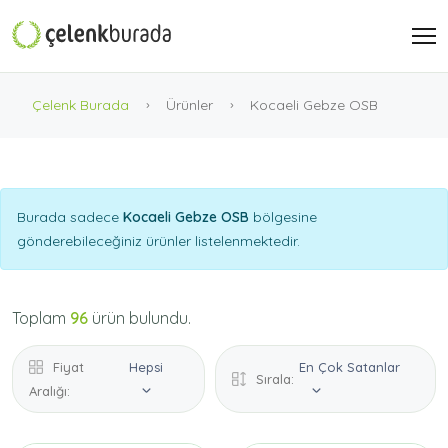
Çelenk Burada
Ürünler
Kocaeli Gebze OSB
Burada sadece
Kocaeli Gebze OSB
bölgesine
gönderebileceğiniz ürünler listelenmektedir.
Toplam
96
ürün bulundu.
Fiyat
Hepsi
En Çok Satanlar
Sırala:
Aralığı: