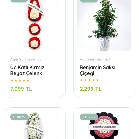
Aynı Gün Teslimat
Aynı Gün Teslimat
Üç Katlı Kırmızı
Benjamin Saksı
Beyaz Çelenk
Çiçeği
7.099 TL
2.299 TL
CB1879
CB1283