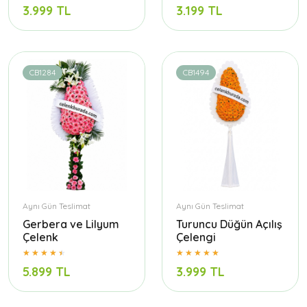
3.999 TL
3.199 TL
CB1284
CB1494
Aynı Gün Teslimat
Aynı Gün Teslimat
Gerbera ve Lilyum
Turuncu Düğün Açılış
Çelenk
Çelengi
5.899 TL
3.999 TL