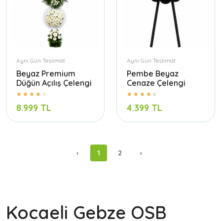
Aynı Gün Teslimat
Aynı Gün Teslimat
Beyaz Premium
Pembe Beyaz
Düğün Açılış Çelengi
Cenaze Çelengi
8.999 TL
4.399 TL
‹
1
2
›
Kocaeli Gebze OSB