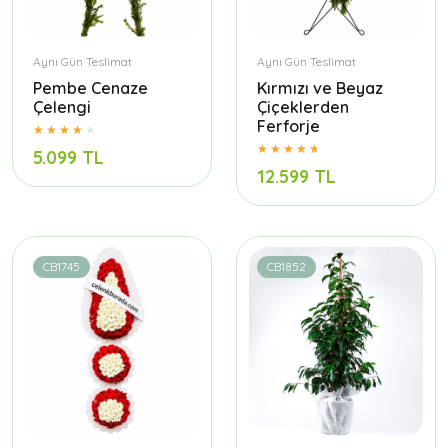
Aynı Gün Teslimat
Aynı Gün Teslimat
Pembe Cenaze
Kırmızı ve Beyaz
Çelengi
Çiçeklerden
Ferforje
5.099 TL
12.599 TL
CB1745
CB1852