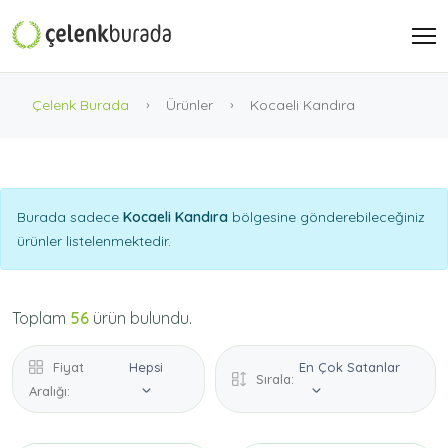
Çelenk Burada
Ürünler
Kocaeli Kandıra
Burada sadece
Kocaeli Kandıra
bölgesine gönderebileceğiniz
ürünler listelenmektedir.
Toplam
56
ürün bulundu.
Fiyat
Hepsi
En Çok Satanlar
Sırala:
Aralığı: