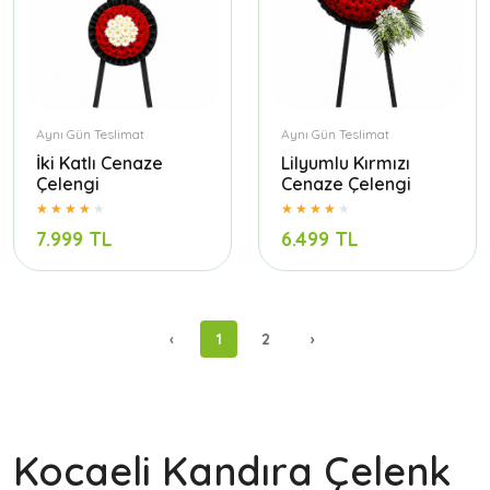
Aynı Gün Teslimat
Aynı Gün Teslimat
İki Katlı Cenaze
Lilyumlu Kırmızı
Çelengi
Cenaze Çelengi
7.999 TL
6.499 TL
‹
1
2
›
Kocaeli Kandıra Çelenk