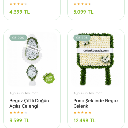
4.399 TL
5.099 TL
CB1900
CB1508
Aynı Gün Teslimat
Aynı Gün Teslimat
Beyaz Çiftli Düğün
Pano Şeklinde Beyaz
Açılış Çelengi
Çelenk
3.599 TL
12.499 TL