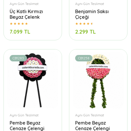
Aynı Gün Teslimat
Aynı Gün Teslimat
Üç Katlı Kırmızı
Benjamin Saksı
Beyaz Çelenk
Çiçeği
7.099 TL
2.299 TL
CB1283
CB1258
Aynı Gün Teslimat
Aynı Gün Teslimat
Pembe Beyaz
Pembe Beyaz
Cenaze Çelengi
Cenaze Çelengi