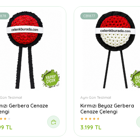
1878
CB1877
 Gün Teslimat
Aynı Gün Teslimat
mızı Gerbera Cenaze
Kırmızı Beyaz Gerbera
engi
Cenaze Çelengi
99 TL
3.199 TL