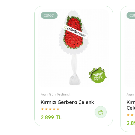
CB1661
CB
Aynı Gün Teslimat
Aynı
Kırmızı Gerbera Çelenk
Kır
Çel
2.899 TL
2.8