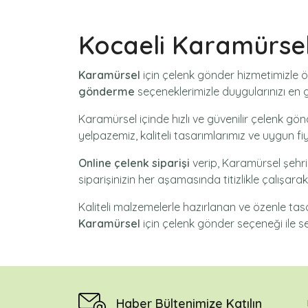
Kocaeli Karamürse
Karamürsel
için
çelenk gönder
hizmetimizle ö
gönderme
seçeneklerimizle duygularınızı en gü
Karamürsel içinde hızlı ve güvenilir
çelenk gön
yelpazemiz, kaliteli tasarımlarımız ve uygun fi
Online çelenk siparişi
verip, Karamürsel şehri
siparişinizin her aşamasında titizlikle çalışar
Kaliteli malzemelerle hazırlanan ve özenle ta
Karamürsel
için
çelenk gönder
seçeneği ile se
Haber Bültenimize Katılın