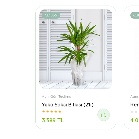
CB1855
CB
Aynı Gün Teslimat
Aynı
Yuka Saksı Bitkisi (2'li)
Ren
3.399 TL
4.0