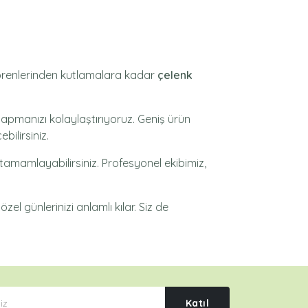
 törenlerinden kutlamalara kadar
çelenk
yapmanızı kolaylaştırıyoruz. Geniş ürün
bilirsiniz.
 tamamlayabilirsiniz. Profesyonel ekibimiz,
zel günlerinizi anlamlı kılar. Siz de
Katıl