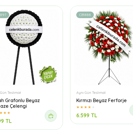
1897
CB1888
 Gün Teslimat
Aynı Gün Teslimat
ah Grafonlu Beyaz
Kırmızı Beyaz Ferforje
aze Çelengi
6.599 TL
99 TL