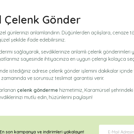
l Çelenk Gönder
zel günlerinizi anlamlandırın. Düğünlerden açılışlara, cenaze
zel şekilde ifade edebilirsiniz.
derimi
sağlayarak, sevdiklerinize anlamlı çelenk gönderimleri 
yatlarımız sayesinde ihtiyacınıza en uygun çelengi kolayca seçe
nde istediğiniz adrese
çelenk gönder
işlemini dakikalar içinde
ak zamanında ve sorunsuz teslimat garantisi verir.
sarlanan
çelenk gönderme
hizmetimiz,
Karamürsel
şehrindeki ö
vdiklerinizi mutlu edin, hüzünlerini paylaşın!
En son kampanya ve
indirimleri
yakalayın!