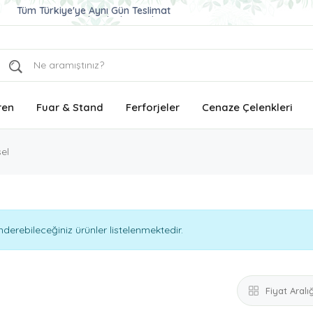
Tüm Türkiye'ye Aynı Gün Teslimat
Ucuz ve Kaliteli Çelenk Gönder
Aynı Gün Teslimat Çelenk Siparişi
ren
Fuar & Stand
Ferforjeler
Cenaze Çelenkleri
el
erebileceğiniz ürünler listelenmektedir.
Fiyat Aralığ