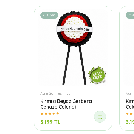
CB1790
CB
Aynı Gün Teslimat
Aynı
Kırmızı Beyaz Gerbera
Kır
Cenaze Çelengi
Çel
3.199 TL
3.1