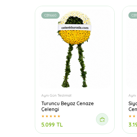
CB1660
CB
Aynı Gün Teslimat
Aynı
Turuncu Beyaz Cenaze
Siy
Çelengi
Cen
5.099 TL
3.1