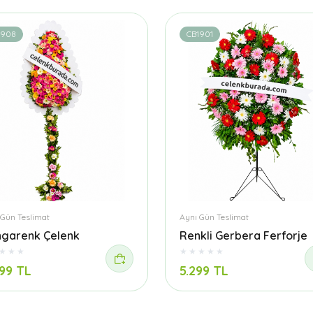
1908
CB1901
 Gün Teslimat
Aynı Gün Teslimat
garenk Çelenk
Renkli Gerbera Ferforje
99 TL
5.299 TL