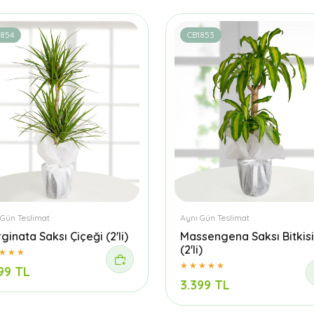
1854
CB1853
 Gün Teslimat
Aynı Gün Teslimat
ginata Saksı Çiçeği (2'li)
Massengena Saksı Bitkisi
(2'li)
99 TL
3.399 TL