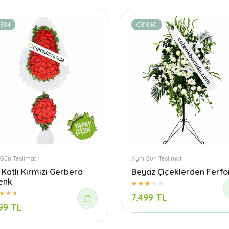
1884
CB1860
 Gün Teslimat
Aynı Gün Teslimat
t Katlı Kırmızı Gerbera
Beyaz Çiçeklerden Ferfo
enk
7.499 TL
99 TL