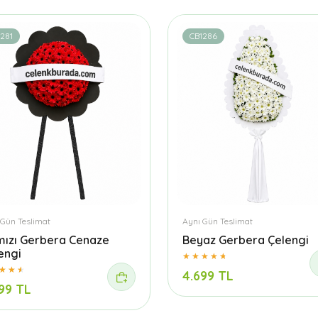
281
CB1286
 Gün Teslimat
Aynı Gün Teslimat
mızı Gerbera Cenaze
Beyaz Gerbera Çelengi
engi
4.699 TL
99 TL