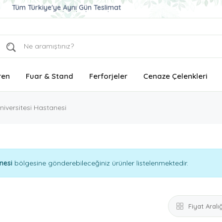
Ucuz ve Kaliteli Çelenk Gönder
Aynı Gün Teslimat Çelenk Siparişi
Tüm Türkiye'ye Aynı Gün Teslimat
ren
Fuar & Stand
Ferforjeler
Cenaze Çelenkleri
niversitesi Hastanesi
nesi
bölgesine gönderebileceğiniz ürünler listelenmektedir.
Fiyat Aralığ