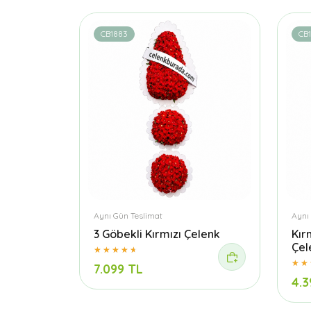
CB1883
CB1
Aynı Gün Teslimat
Aynı
3 Göbekli Kırmızı Çelenk
Kır
Çel
7.099 TL
4.3