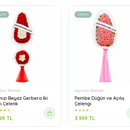
1294
CB1495
 Gün Teslimat
Aynı Gün Teslimat
mızı Beyaz Gerbera İki
Pembe Düğün ve Açılış
lı Çelenk
Çelengi
99 TL
3.999 TL