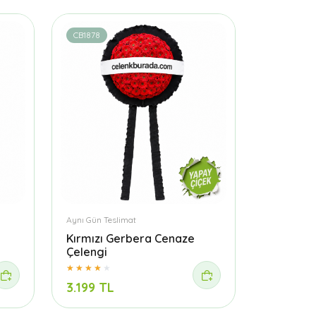
CB1878
Aynı Gün Teslimat
Kırmızı Gerbera Cenaze
Çelengi
3.199 TL