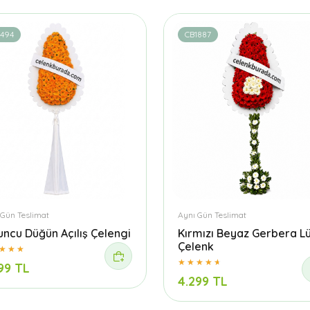
1494
CB1887
 Gün Teslimat
Aynı Gün Teslimat
uncu Düğün Açılış Çelengi
Kırmızı Beyaz Gerbera L
Çelenk
99 TL
4.299 TL