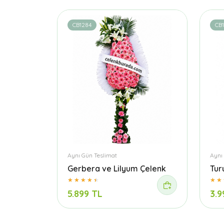
CB1284
CB
Aynı Gün Teslimat
Aynı
Gerbera ve Lilyum Çelenk
Tur
5.899 TL
3.9