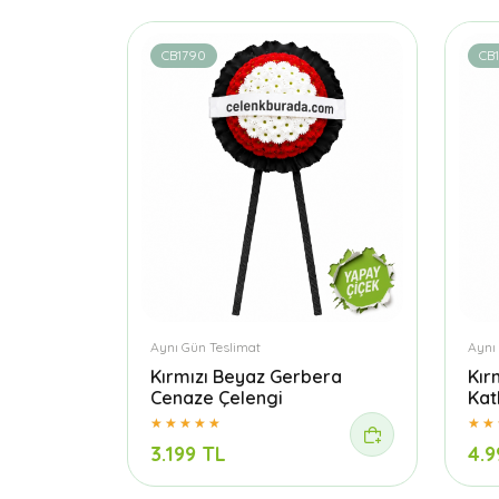
CB1790
CB
Aynı Gün Teslimat
Aynı
Kırmızı Beyaz Gerbera
Kır
Cenaze Çelengi
Kat
3.199 TL
4.9