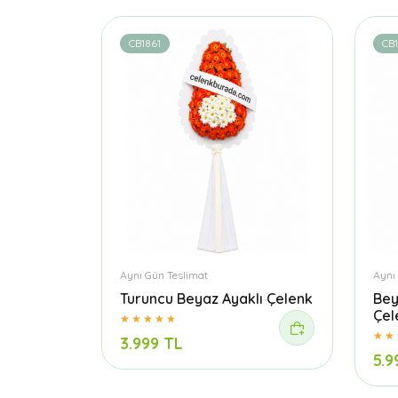
CB1861
CB
Aynı Gün Teslimat
Aynı
Turuncu Beyaz Ayaklı Çelenk
Bey
Çel
3.999 TL
5.9