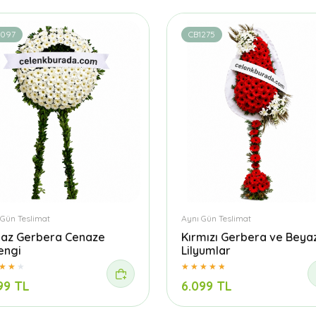
1097
CB1275
 Gün Teslimat
Aynı Gün Teslimat
az Gerbera Cenaze
Kırmızı Gerbera ve Beya
engi
Lilyumlar
99 TL
6.099 TL