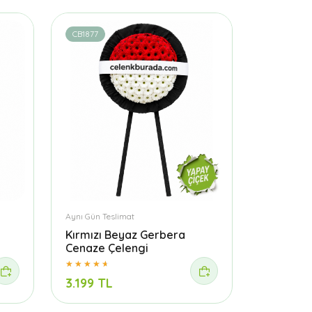
CB1877
Aynı Gün Teslimat
Kırmızı Beyaz Gerbera
Cenaze Çelengi
3.199 TL