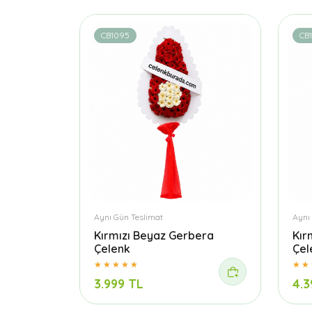
CB1095
CB1
Aynı Gün Teslimat
Aynı
Kırmızı Beyaz Gerbera
Kır
Çelenk
Çel
3.999 TL
4.3