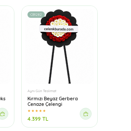
CB1282
Aynı Gün Teslimat
üks
Kırmızı Beyaz Gerbera
Cenaze Çelengi
4.399 TL