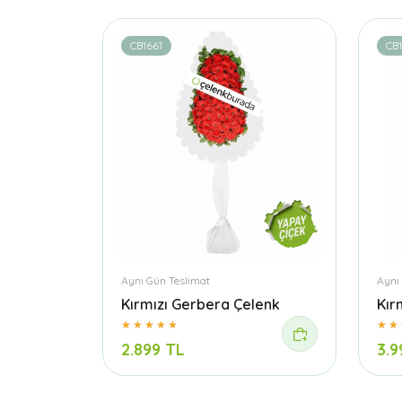
CB1661
CB
Aynı Gün Teslimat
Aynı
Kırmızı Gerbera Çelenk
Kır
2.899 TL
3.9