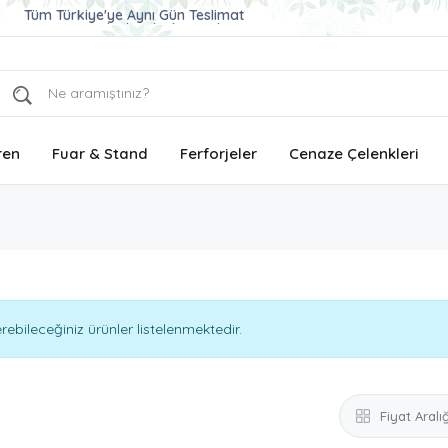
Ucuz ve Kaliteli Çelenk Gönder
Aynı Gün Teslimat Çelenk Siparişi
Tüm Türkiye'ye Aynı Gün Teslimat
ren
Fuar & Stand
Ferforjeler
Cenaze Çelenkleri
bileceğiniz ürünler listelenmektedir.
Fiyat Aralığ