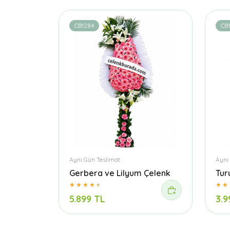
CB1284
CB
Aynı Gün Teslimat
Aynı
Gerbera ve Lilyum Çelenk
Tur
5.899 TL
3.9