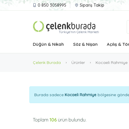
0 850 3058995
Sipariş Takip
Türkiye'nin Çelenk Marketi
Düğün & Nikah
Söz & Nişan
Açılış & Tö
Çelenk Burada
Ürünler
Kocaeli Rahmiye
Burada sadece
Kocaeli Rahmiye
bölgesine göndere
Toplam
106
ürün bulundu.