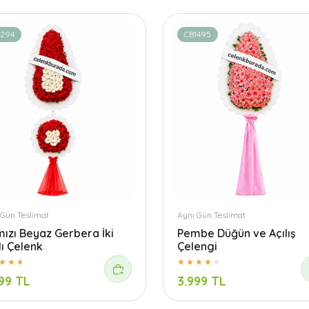
1294
CB1495
 Gün Teslimat
Aynı Gün Teslimat
mızı Beyaz Gerbera İki
Pembe Düğün ve Açılış
lı Çelenk
Çelengi
99 TL
3.999 TL