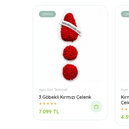
CB1883
CB1
Aynı Gün Teslimat
Aynı
3 Göbekli Kırmızı Çelenk
Kır
Çel
7.099 TL
4.3