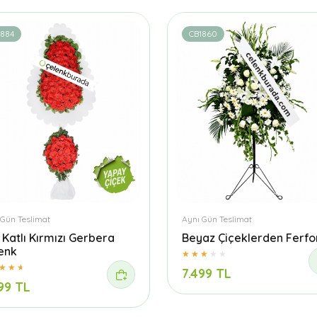
1884
CB1860
 Gün Teslimat
Aynı Gün Teslimat
t Katlı Kırmızı Gerbera
Beyaz Çiçeklerden Ferfo
enk
7.499 TL
99 TL