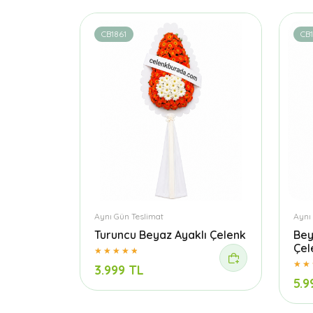
CB1861
CB
Aynı Gün Teslimat
Aynı
Turuncu Beyaz Ayaklı Çelenk
Bey
Çel
3.999 TL
5.9