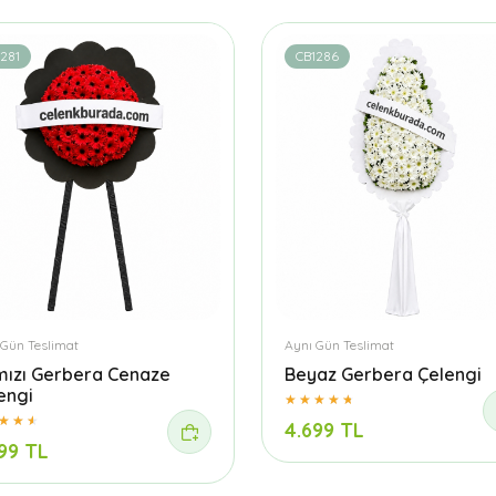
281
CB1286
 Gün Teslimat
Aynı Gün Teslimat
mızı Gerbera Cenaze
Beyaz Gerbera Çelengi
engi
4.699 TL
99 TL