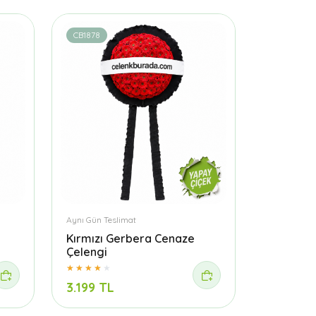
CB1878
Aynı Gün Teslimat
Kırmızı Gerbera Cenaze
Çelengi
3.199 TL