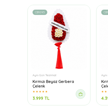
CB1095
CB1
Aynı Gün Teslimat
Aynı
Kırmızı Beyaz Gerbera
Kır
Çelenk
Çel
3.999 TL
4.3