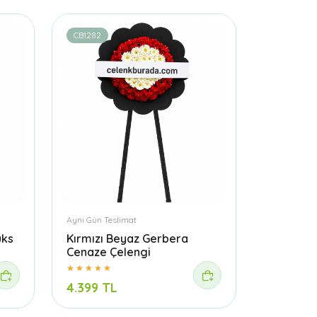
CB1282
Aynı Gün Teslimat
üks
Kırmızı Beyaz Gerbera
Cenaze Çelengi
4.399 TL