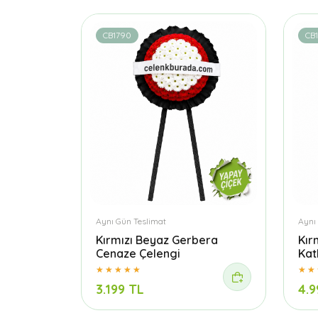
CB1790
CB
Aynı Gün Teslimat
Aynı
Kırmızı Beyaz Gerbera
Kır
Cenaze Çelengi
Kat
3.199 TL
4.9