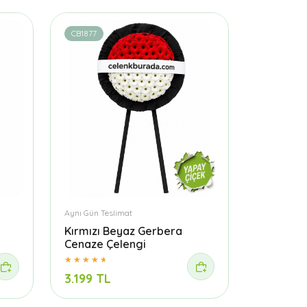
CB1877
Aynı Gün Teslimat
Kırmızı Beyaz Gerbera
Cenaze Çelengi
3.199 TL