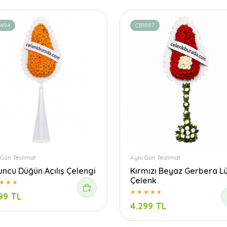
1494
CB1887
 Gün Teslimat
Aynı Gün Teslimat
uncu Düğün Açılış Çelengi
Kırmızı Beyaz Gerbera L
Çelenk
99 TL
4.299 TL