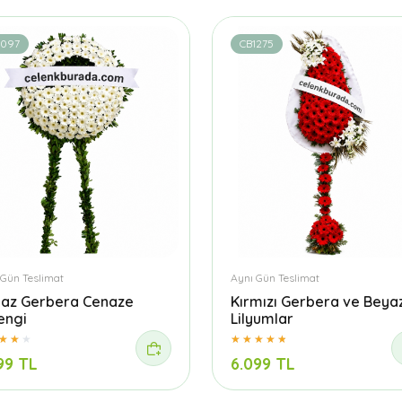
1097
CB1275
 Gün Teslimat
Aynı Gün Teslimat
az Gerbera Cenaze
Kırmızı Gerbera ve Beya
engi
Lilyumlar
99 TL
6.099 TL