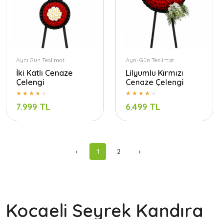
Aynı Gün Teslimat
Aynı Gün Teslimat
İki Katlı Cenaze
Lilyumlu Kırmızı
Çelengi
Cenaze Çelengi
7.999 TL
6.499 TL
‹
1
2
›
Kocaeli Seyrek Kandıra