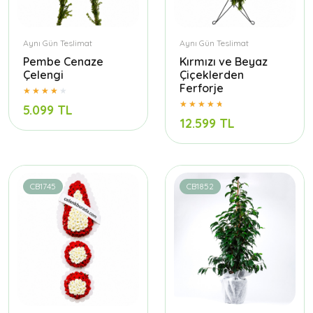
Aynı Gün Teslimat
Aynı Gün Teslimat
Pembe Cenaze
Kırmızı ve Beyaz
Çelengi
Çiçeklerden
Ferforje
5.099 TL
12.599 TL
CB1745
CB1852