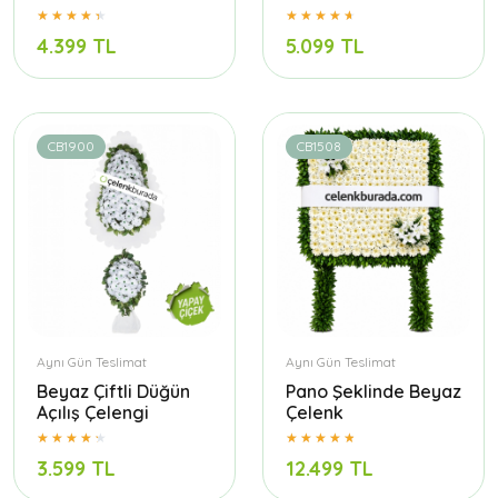
4.399 TL
5.099 TL
CB1900
CB1508
Aynı Gün Teslimat
Aynı Gün Teslimat
Beyaz Çiftli Düğün
Pano Şeklinde Beyaz
Açılış Çelengi
Çelenk
3.599 TL
12.499 TL