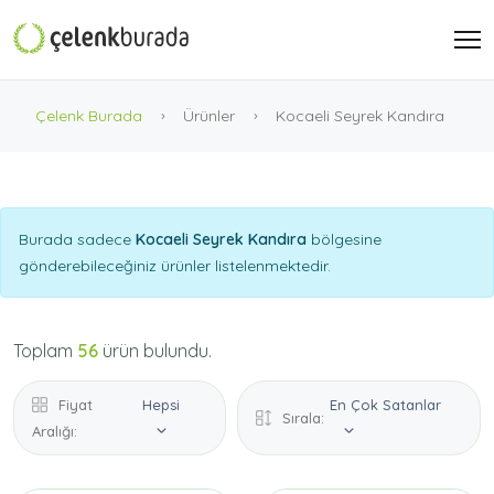
Çelenk Burada
Ürünler
Kocaeli Seyrek Kandıra
Burada sadece
Kocaeli Seyrek Kandıra
bölgesine
gönderebileceğiniz ürünler listelenmektedir.
Toplam
56
ürün bulundu.
Fiyat
Hepsi
En Çok Satanlar
Sırala:
Aralığı: