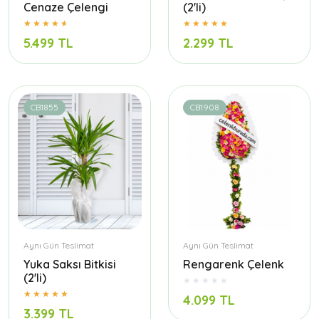
Cenaze Çelengi
(2'li)
5.499 TL
2.299 TL
CB1855
CB1908
Aynı Gün Teslimat
Aynı Gün Teslimat
Yuka Saksı Bitkisi
Rengarenk Çelenk
(2'li)
4.099 TL
3.399 TL