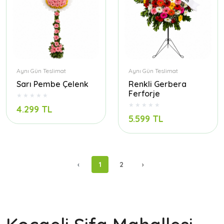
Aynı Gün Teslimat
Aynı Gün Teslimat
Sarı Pembe Çelenk
Renkli Gerbera
Ferforje
4.299 TL
5.599 TL
‹
1
2
›