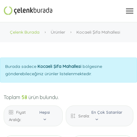
Çelenk Burada
Ürünler
Kocaeli Şifa Mahallesi
Burada sadece
Kocaeli Şifa Mahallesi
bölgesine
gönderebileceğiniz ürünler listelenmektedir.
Toplam
58
ürün bulundu.
Fiyat
Hepsi
En Çok Satanlar
Sırala:
Aralığı: