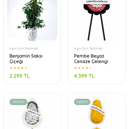
Aynı Gün Teslimat
Aynı Gün Teslimat
Benjamin Saksı
Pembe Beyaz
Çiçeği
Cenaze Çelengi
2.299 TL
4.399 TL
CB1900
CB1159