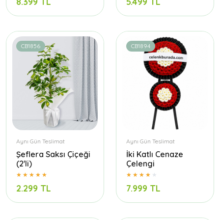
8.399 TL
5.499 TL
CB1856
CB1894
Aynı Gün Teslimat
Aynı Gün Teslimat
Şeflera Saksı Çiçeği
İki Katlı Cenaze
(2'li)
Çelengi
2.299 TL
7.999 TL