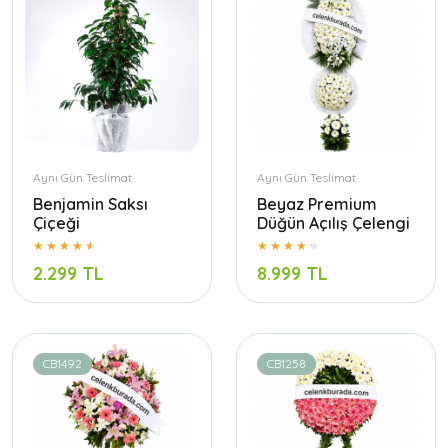
Aynı Gün Teslimat
Aynı Gün Teslimat
Benjamin Saksı
Beyaz Premium
Çiçeği
Düğün Açılış Çelengi
2.299 TL
8.999 TL
CB1492
CB1258