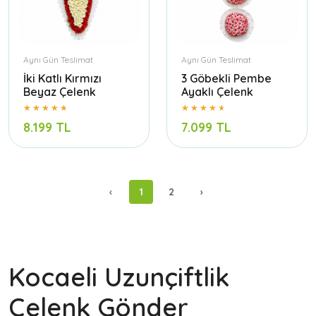
Aynı Gün Teslimat
Aynı Gün Teslimat
İki Katlı Kırmızı
3 Göbekli Pembe
Beyaz Çelenk
Ayaklı Çelenk
8.199 TL
7.099 TL
‹
1
2
›
Kocaeli Uzunçiftlik
Çelenk Gönder