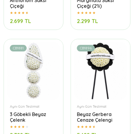
Anthurium Saksı
Marginata Saksı
Çiçeği
Çiçeği (2'li)
2.699 TL
2.299 TL
CB1881
CB1896
Aynı Gün Teslimat
Aynı Gün Teslimat
3 Göbekli Beyaz
Beyaz Gerbera
Çelenk
Cenaze Çelengi