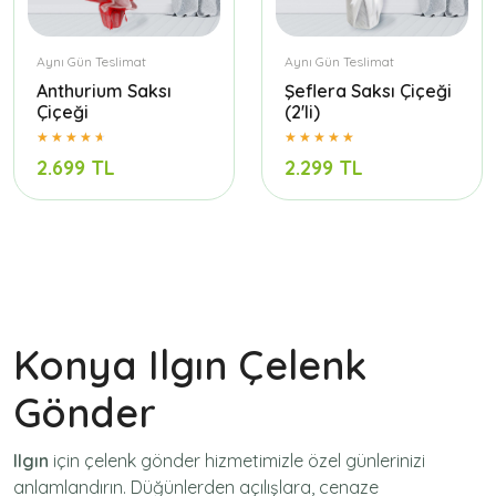
Aynı Gün Teslimat
Aynı Gün Teslimat
Anthurium Saksı
Şeflera Saksı Çiçeği
Çiçeği
(2'li)
2.699 TL
2.299 TL
Konya Ilgın Çelenk
Gönder
Ilgın
için
çelenk gönder
hizmetimizle özel günlerinizi
anlamlandırın. Düğünlerden açılışlara, cenaze