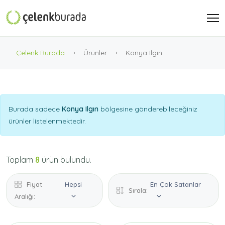
Çelenk Burada
Ürünler
Konya Ilgın
Burada sadece
Konya Ilgın
bölgesine gönderebileceğiniz
ürünler listelenmektedir.
Toplam
8
ürün bulundu.
Fiyat
Hepsi
En Çok Satanlar
Sırala:
Aralığı: