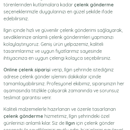
törenlerinden kutlamalara kadar
çelenk gönderme
seçeneklerimizle duygularınızı en güzel şekilde ifade
edebilirsiniz.
Ilgın içinde hızlı ve güvenilir
çelenk gönderimi
sağlayarak,
sevdiklerinize anlamlı çelenk gönderimleri yapmanızı
kolaylaştırıyoruz. Geniş ürün yelpazemiz, kaliteli
tasarımlarımız ve uygun fiyatlarımız sayesinde
ihtiyacınıza en uygun çelengi kolayca seçebilirsiniz.
Online çelenk siparişi
verip, Ilgın şehrinde istediğiniz
adrese
çelenk gönder
işlemini dakikalar içinde
tamamlayabilirsiniz. Profesyonel ekibimiz, siparişinizin her
aşamasında titizlikle çalışarak zamanında ve sorunsuz
teslimat garantisi verir.
Kaliteli malzemelerle hazırlanan ve özenle tasarlanan
çelenk gönderme
hizmetimiz,
Ilgın
şehrindeki özel
günlerinizi anlamlı kılar. Siz de
Ilgın
için
çelenk gönder
seçeneği ile sevdiklerinizi mutlu edin, hüzünlerini paylaşın!