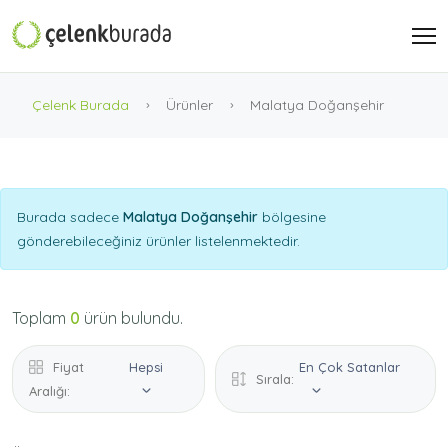
Çelenk Burada
Ürünler
Malatya Doğanşehir
Burada sadece
Malatya Doğanşehir
bölgesine
gönderebileceğiniz ürünler listelenmektedir.
Toplam
0
ürün bulundu.
Fiyat
Hepsi
En Çok Satanlar
Sırala:
Aralığı: