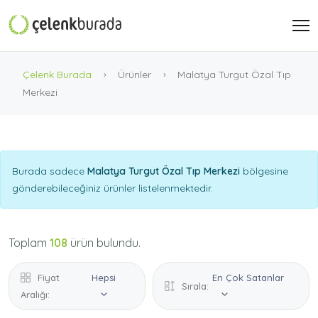
Çelenk Burada
Ürünler
Malatya Turgut Özal Tıp
Merkezi
Burada sadece
Malatya Turgut Özal Tıp Merkezi
bölgesine
gönderebileceğiniz ürünler listelenmektedir.
Toplam
108
ürün bulundu.
Fiyat
Hepsi
En Çok Satanlar
Sırala:
Aralığı: