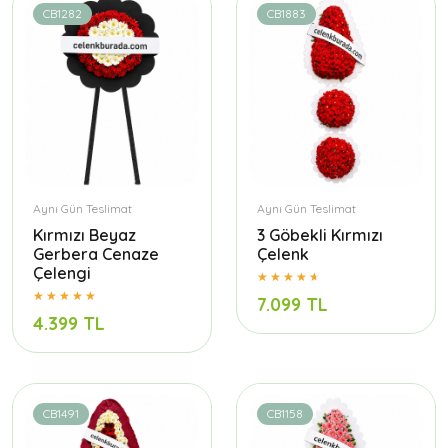
CB1282
CB1883
Aynı Gün Teslimat
Aynı Gün Teslimat
Kırmızı Beyaz
3 Göbekli Kırmızı
Gerbera Cenaze
Çelenk
Çelengi
7.099 TL
4.399 TL
CB1491
CB1158