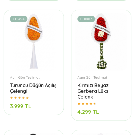
CB1494
CB1887
Aynı Gün Teslimat
Aynı Gün Teslimat
Turuncu Düğün Açılış
Kırmızı Beyaz
Çelengi
Gerbera Lüks
Çelenk
3.999 TL
4.299 TL