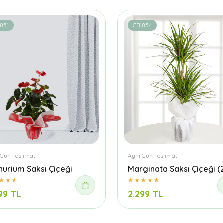
851
CB1854
 Gün Teslimat
Aynı Gün Teslimat
hurium Saksı Çiçeği
Marginata Saksı Çiçeği (2'
99 TL
2.299 TL