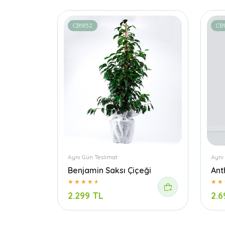
CB1852
CB1
Aynı Gün Teslimat
Aynı
Benjamin Saksı Çiçeği
Ant
2.299 TL
2.6