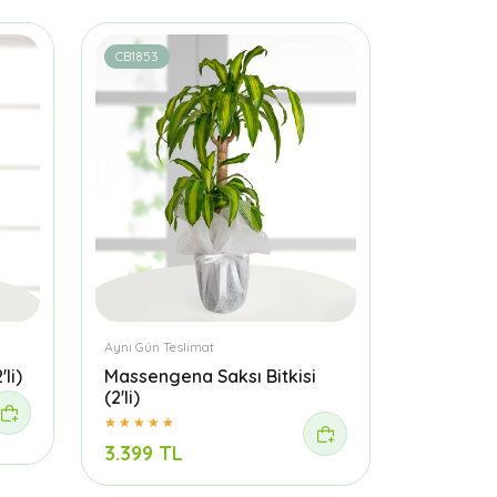
CB1853
Aynı Gün Teslimat
li)
Massengena Saksı Bitkisi
(2'li)
3.399 TL