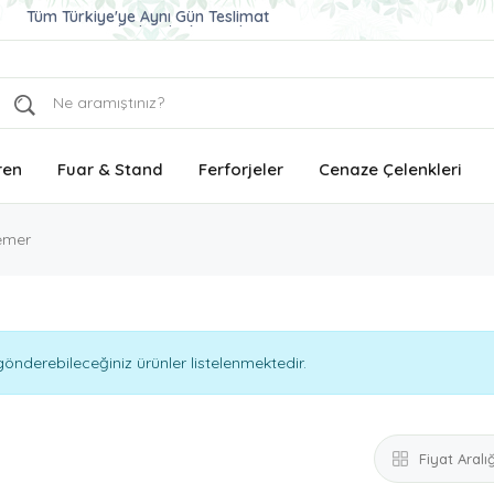
Tüm Türkiye'ye Aynı Gün Teslimat
Ucuz ve Kaliteli Çelenk Gönder
Aynı Gün Teslimat Çelenk Siparişi
ren
Fuar & Stand
Ferforjeler
Cenaze Çelenkleri
emer
önderebileceğiniz ürünler listelenmektedir.
Fiyat Aralığ