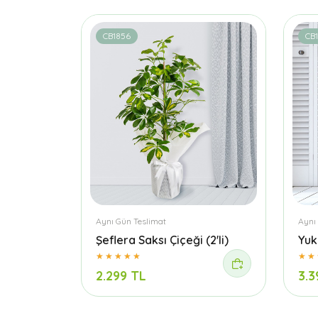
CB1856
CB
Aynı Gün Teslimat
Aynı
Şeflera Saksı Çiçeği (2'li)
Yuka
2.299 TL
3.3