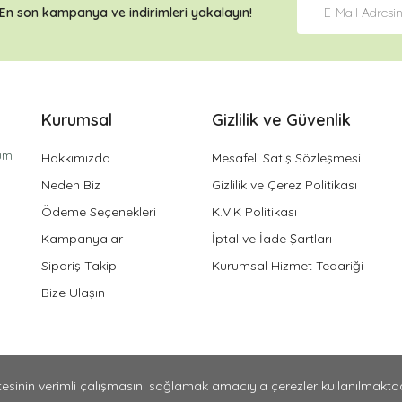
En son kampanya ve
indirimleri
yakalayın!
Kurumsal
Gizlilik ve Güvenlik
tüm
Hakkımızda
Mesafeli Satış Sözleşmesi
Neden Biz
Gizlilik ve Çerez Politikası
Ödeme Seçenekleri
K.V.K Politikası
Kampanyalar
İptal ve İade Şartları
Sipariş Takip
Kurumsal Hizmet Tedariği
Bize Ulaşın
sitesinin verimli çalışmasını sağlamak amacıyla çerezler kullanılmakta