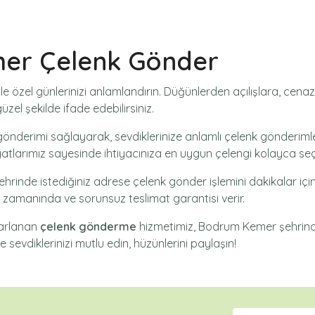
er Çelenk Gönder
le özel günlerinizi anlamlandırın. Düğünlerden açılışlara, cen
zel şekilde ifade edebilirsiniz.
gönderimi
sağlayarak, sevdiklerinize anlamlı çelenk gönderimle
yatlarımız sayesinde ihtiyacınıza en uygun çelengi kolayca seçe
hrinde istediğiniz adrese
çelenk gönder
işlemini dakikalar iç
ak zamanında ve sorunsuz teslimat garantisi verir.
sarlanan
çelenk gönderme
hizmetimiz,
Bodrum Kemer
şehrinde
e sevdiklerinizi mutlu edin, hüzünlerini paylaşın!