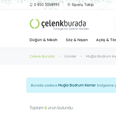
0 850 3058995
Sipariş Takip
Türkiye'nin Çelenk Marketi
Düğün & Nikah
Söz & Nişan
Açılış & Tö
Çelenk Burada
Ürünler
Muğla Bodrum K
Burada sadece
Muğla Bodrum Kemer
bölgesine g
Toplam
6
ürün bulundu.