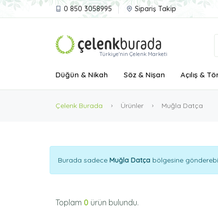
0 850 3058995
Sipariş Takip
Türkiye'nin Çelenk Marketi
Düğün & Nikah
Söz & Nişan
Açılış & Tö
Çelenk Burada
Ürünler
Muğla Datça
Burada sadece
Muğla Datça
bölgesine gönderebile
Toplam
0
ürün bulundu.