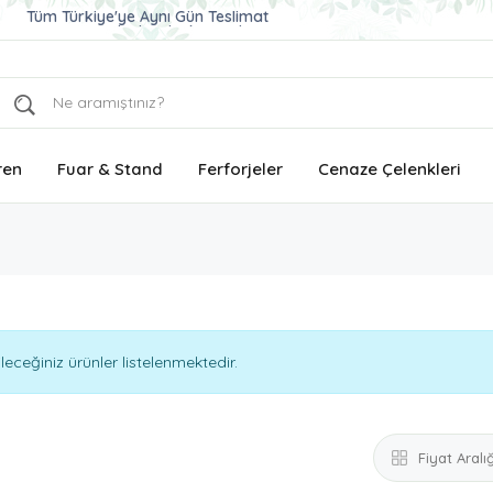
Tüm Türkiye'ye Aynı Gün Teslimat
Ucuz ve Kaliteli Çelenk Gönder
Aynı Gün Teslimat Çelenk Siparişi
ren
Fuar & Stand
Ferforjeler
Cenaze Çelenkleri
ceğiniz ürünler listelenmektedir.
Fiyat Aralığ