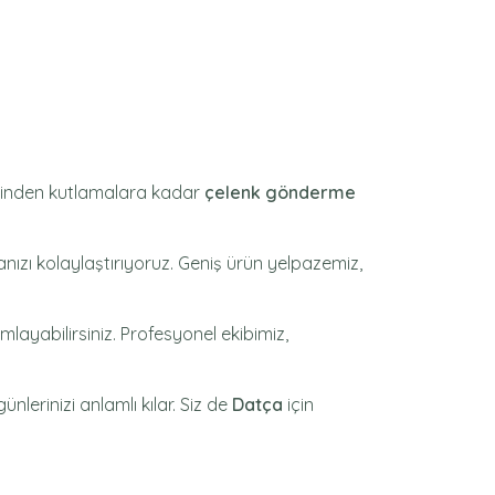
lerinden kutlamalara kadar
çelenk gönderme
ızı kolaylaştırıyoruz. Geniş ürün yelpazemiz,
layabilirsiniz. Profesyonel ekibimiz,
ünlerinizi anlamlı kılar. Siz de
Datça
için