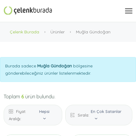
Çelenk Burada
Ürünler
Muğla Gündoğan
Burada sadece
Muğla Gündoğan
bölgesine
gönderebileceğiniz ürünler listelenmektedir.
Toplam
6
ürün bulundu.
Fiyat
Hepsi
En Çok Satanlar
Sırala:
Aralığı: