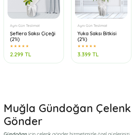
Aynı Gün Teslimat
Aynı Gün Teslimat
Şeflera Saksı Çiçeği
Yuka Saksı Bitkisi
(2'li)
(2'li)
2.299 TL
3.399 TL
Muğla Gündoğan Çelenk
Gönder
Gündoğan
için
çelenk gönder
hizmetimizle özel günlerinizi