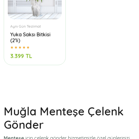
Aynı Gün Teslimat
Yuka Saksı Bitkisi
(2'li)
3.399 TL
Muğla Menteşe Çelenk
Gönder
Menteşe
için
çelenk gönder
hizmetimizle özel günlerinizi