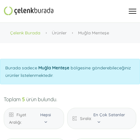
Çelenk Burada
Ürünler
Muğla Menteşe
Burada sadece
Muğla Menteşe
bölgesine gönderebileceğiniz
ürünler listelenmektedir.
Toplam
5
ürün bulundu.
Fiyat
Hepsi
En Çok Satanlar
Sırala:
Aralığı: