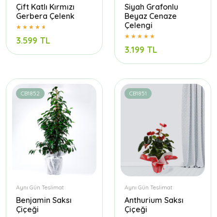
Çift Katlı Kırmızı
Siyah Grafonlu
Gerbera Çelenk
Beyaz Cenaze
Çelengi
3.599 TL
3.199 TL
CB1852
CB1851
Aynı Gün Teslimat
Aynı Gün Teslimat
Benjamin Saksı
Anthurium Saksı
Çiçeği
Çiçeği