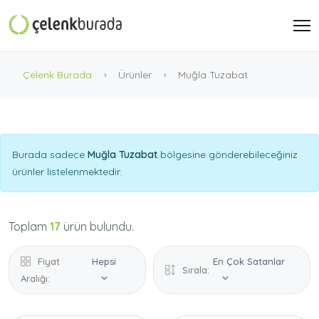
Çelenk Burada
Ürünler
Muğla Tuzabat
Burada sadece
Muğla Tuzabat
bölgesine gönderebileceğiniz
ürünler listelenmektedir.
Toplam
17
ürün bulundu.
Fiyat
Hepsi
En Çok Satanlar
Sırala:
Aralığı: