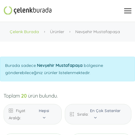
Çelenk Burada
Ürünler
Nevşehir Mustafapaşa
Burada sadece
Nevşehir Mustafapaşa
bölgesine
gönderebileceğiniz ürünler listelenmektedir.
Toplam
20
ürün bulundu.
Fiyat
Hepsi
En Çok Satanlar
Sırala:
Aralığı: