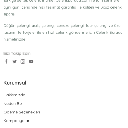
Türkiye'de tek çelenk market Celenkburada.com ile tüm şehirlere
aynı gün içerisinde hızlı teslimat garantisi ile kaliteli ve ucuz çelenk
siparişi.
Düğün çelengi, açılış çelengi, cenaze çelengi, fuar çelengi ve özel
tasarım ferforjeler ile en hızlı çelenk gönderme için Çelenk Burada
hizmetinizde.
Bizi Takip Edin
Kurumsal
Hakkımızda
Neden Biz
Ödeme Seçenekleri
Kampanyalar