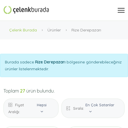
Çelenk Burada
Ürünler
Rize Derepazarı
Burada sadece
Rize Derepazarı
bölgesine gönderebileceğiniz
ürünler listelenmektedir.
Toplam
27
ürün bulundu.
Fiyat
Hepsi
En Çok Satanlar
Sırala:
Aralığı: