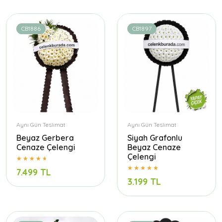
CB1886
CB1897
Aynı Gün Teslimat
Aynı Gün Teslimat
Beyaz Gerbera
Siyah Grafonlu
Cenaze Çelengi
Beyaz Cenaze
Çelengi
7.499 TL
3.199 TL