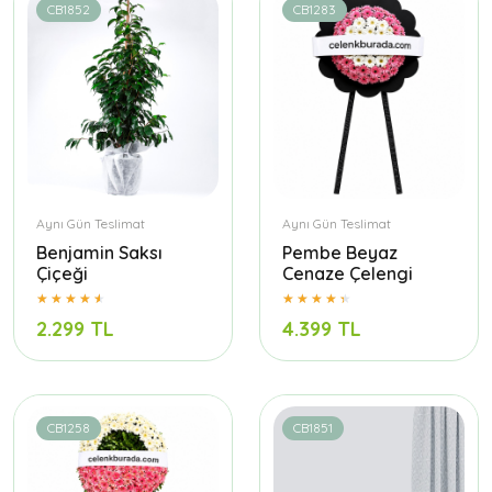
CB1852
CB1283
Aynı Gün Teslimat
Aynı Gün Teslimat
Benjamin Saksı
Pembe Beyaz
Çiçeği
Cenaze Çelengi
2.299 TL
4.399 TL
CB1258
CB1851