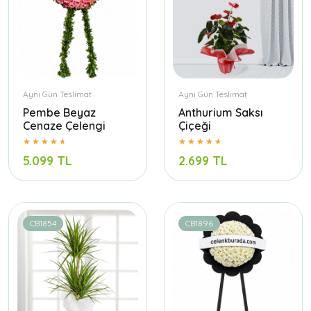
Aynı Gün Teslimat
Aynı Gün Teslimat
Pembe Beyaz
Anthurium Saksı
Cenaze Çelengi
Çiçeği
5.099 TL
2.699 TL
CB1854
CB1896