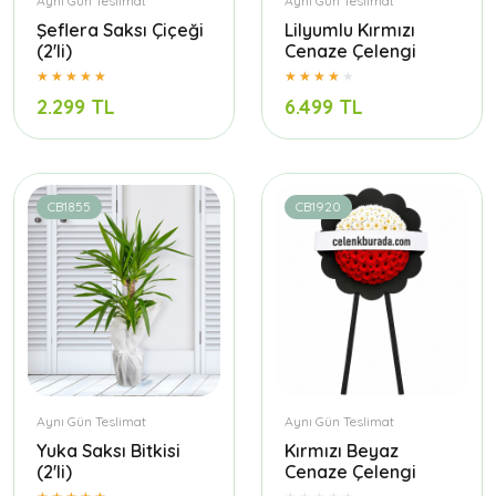
Aynı Gün Teslimat
Aynı Gün Teslimat
Şeflera Saksı Çiçeği
Lilyumlu Kırmızı
(2'li)
Cenaze Çelengi
2.299 TL
6.499 TL
CB1855
CB1920
Aynı Gün Teslimat
Aynı Gün Teslimat
Yuka Saksı Bitkisi
Kırmızı Beyaz
(2'li)
Cenaze Çelengi