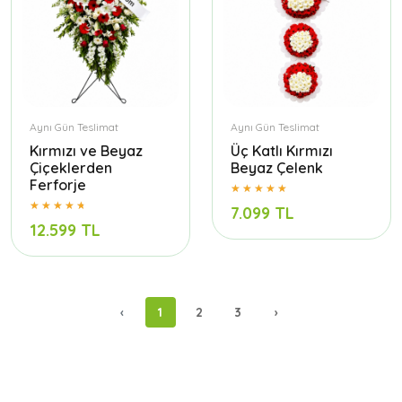
Aynı Gün Teslimat
Aynı Gün Teslimat
Kırmızı ve Beyaz
Üç Katlı Kırmızı
Çiçeklerden
Beyaz Çelenk
Ferforje
7.099 TL
12.599 TL
‹
1
2
3
›