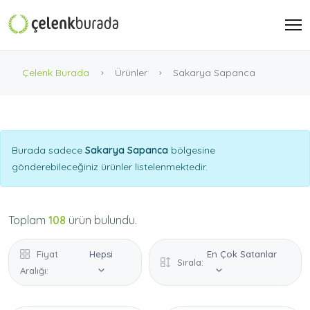
Çelenk Burada
Ürünler
Sakarya Sapanca
Burada sadece
Sakarya Sapanca
bölgesine
gönderebileceğiniz ürünler listelenmektedir.
Toplam
108
ürün bulundu.
Fiyat
Hepsi
En Çok Satanlar
Sırala:
Aralığı: