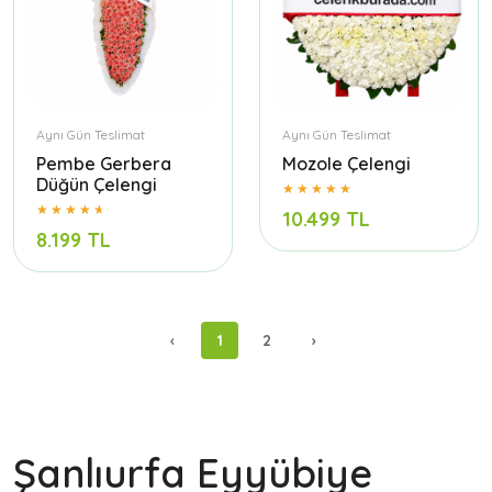
Aynı Gün Teslimat
Aynı Gün Teslimat
Pembe Gerbera
Mozole Çelengi
Düğün Çelengi
10.499 TL
8.199 TL
‹
1
2
›
Şanlıurfa Eyyübiye