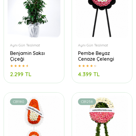
Aynı Gün Teslimat
Aynı Gün Teslimat
Benjamin Saksı
Pembe Beyaz
Çiçeği
Cenaze Çelengi
2.299 TL
4.399 TL
CB1180
CB1258