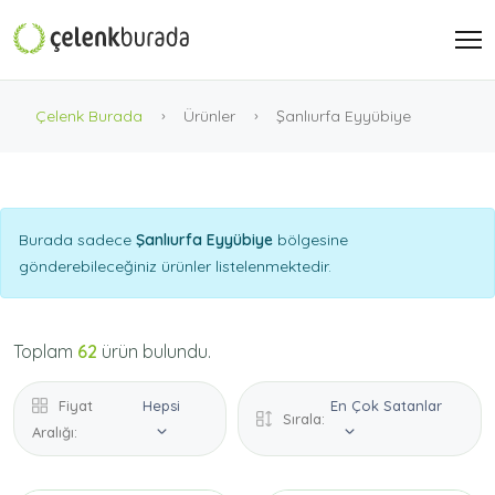
Çelenk Burada
Ürünler
Şanlıurfa Eyyübiye
Burada sadece
Şanlıurfa Eyyübiye
bölgesine
gönderebileceğiniz ürünler listelenmektedir.
Toplam
62
ürün bulundu.
Fiyat
Hepsi
En Çok Satanlar
Sırala:
Aralığı: