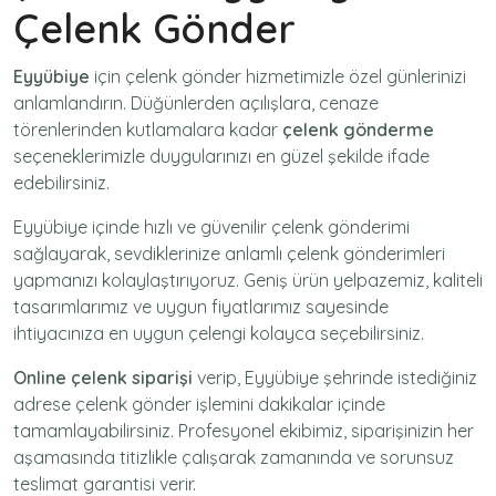
Çelenk Gönder
Eyyübiye
için
çelenk gönder
hizmetimizle özel günlerinizi
anlamlandırın. Düğünlerden açılışlara, cenaze
törenlerinden kutlamalara kadar
çelenk gönderme
seçeneklerimizle duygularınızı en güzel şekilde ifade
edebilirsiniz.
Eyyübiye içinde hızlı ve güvenilir
çelenk gönderimi
sağlayarak, sevdiklerinize anlamlı çelenk gönderimleri
yapmanızı kolaylaştırıyoruz. Geniş ürün yelpazemiz, kaliteli
tasarımlarımız ve uygun fiyatlarımız sayesinde
ihtiyacınıza en uygun çelengi kolayca seçebilirsiniz.
Online çelenk siparişi
verip, Eyyübiye şehrinde istediğiniz
adrese
çelenk gönder
işlemini dakikalar içinde
tamamlayabilirsiniz. Profesyonel ekibimiz, siparişinizin her
aşamasında titizlikle çalışarak zamanında ve sorunsuz
teslimat garantisi verir.