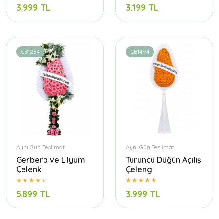
3.999 TL
3.199 TL
CB1284
CB1494
Aynı Gün Teslimat
Aynı Gün Teslimat
Gerbera ve Lilyum
Turuncu Düğün Açılış
Çelenk
Çelengi
5.899 TL
3.999 TL