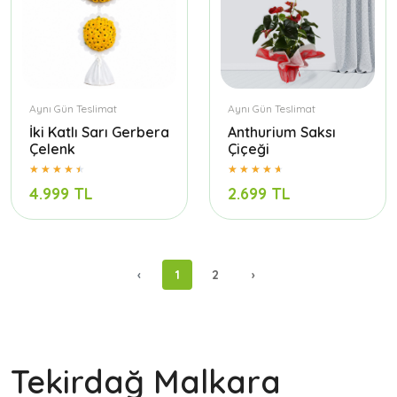
Aynı Gün Teslimat
Aynı Gün Teslimat
İki Katlı Sarı Gerbera
Anthurium Saksı
Çelenk
Çiçeği
4.999 TL
2.699 TL
‹
1
2
›
Tekirdağ Malkara