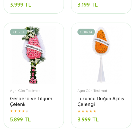
3.999 TL
3.199 TL
CB1284
CB1494
Aynı Gün Teslimat
Aynı Gün Teslimat
Gerbera ve Lilyum
Turuncu Düğün Açılış
Çelenk
Çelengi
5.899 TL
3.999 TL