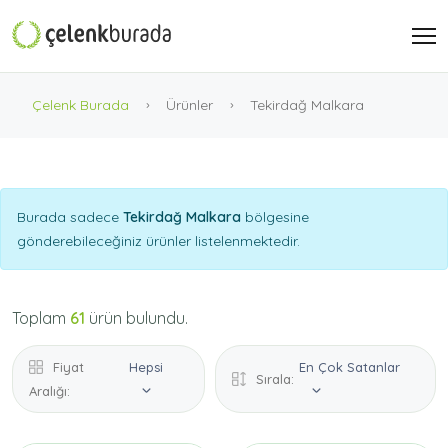
Çelenk Burada
Ürünler
Tekirdağ Malkara
Burada sadece
Tekirdağ Malkara
bölgesine
gönderebileceğiniz ürünler listelenmektedir.
Toplam
61
ürün bulundu.
Fiyat
Hepsi
En Çok Satanlar
Sırala:
Aralığı: