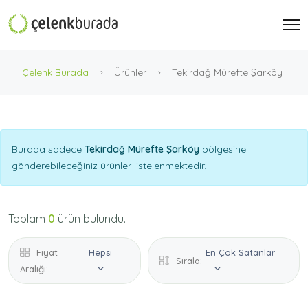
Çelenk Burada
Ürünler
Tekirdağ Mürefte Şarköy
Burada sadece
Tekirdağ Mürefte Şarköy
bölgesine
gönderebileceğiniz ürünler listelenmektedir.
Toplam
0
ürün bulundu.
Fiyat
Hepsi
En Çok Satanlar
Sırala:
Aralığı: