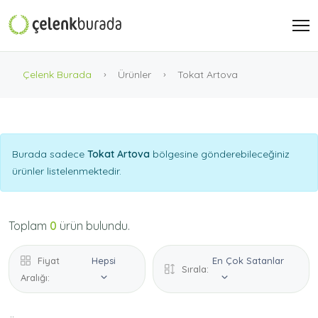
Çelenk Burada
Ürünler
Tokat Artova
Burada sadece
Tokat Artova
bölgesine gönderebileceğiniz
ürünler listelenmektedir.
Toplam
0
ürün bulundu.
Fiyat
Hepsi
En Çok Satanlar
Sırala:
Aralığı: