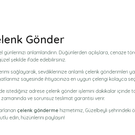
elenk Gönder
l günlerinizi anlamlandırın. Düğünlerden açılışlara, cenaze t
zel şekilde ifade edebilirsiniz.
rimi
sağlayarak, sevdiklerinize anlamlı çelenk gönderimleri ya
yatlarımız sayesinde ihtiyacınıza en uygun çelengi kolayca seçe
nde istediğiniz adrese
çelenk gönder
işlemini dakikalar içinde t
ak zamanında ve sorunsuz teslimat garantisi verir.
sarlanan
çelenk gönderme
hizmetimiz,
Güzelbeyli
şehrindeki öz
utlu edin, hüzünlerini paylaşın!