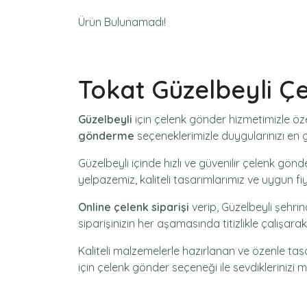
Ürün Bulunamadı!
Tokat Güzelbeyli Ç
Güzelbeyli
için
çelenk gönder
hizmetimizle öze
gönderme
seçeneklerimizle duygularınızı en gü
Güzelbeyli içinde hızlı ve güvenilir
çelenk gönde
yelpazemiz, kaliteli tasarımlarımız ve uygun fi
Online çelenk siparişi
verip, Güzelbeyli şehri
siparişinizin her aşamasında titizlikle çalışar
Kaliteli malzemelerle hazırlanan ve özenle ta
için
çelenk gönder
seçeneği ile sevdiklerinizi m