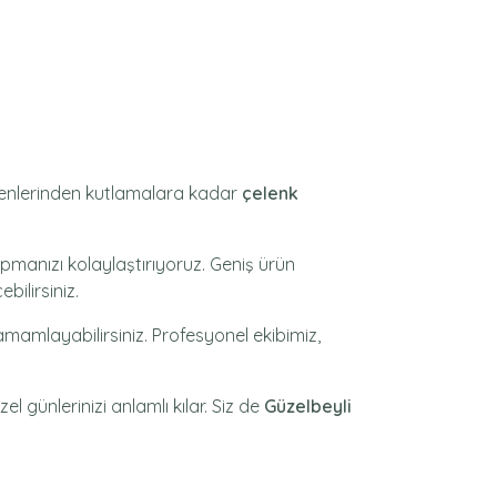
örenlerinden kutlamalara kadar
çelenk
pmanızı kolaylaştırıyoruz. Geniş ürün
bilirsiniz.
amamlayabilirsiniz. Profesyonel ekibimiz,
el günlerinizi anlamlı kılar. Siz de
Güzelbeyli