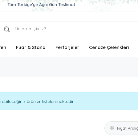
Tüm Türkiye'ye Aynı Gün Teslimat
Ucuz ve Kaliteli Çelenk Gönder
Aynı Gün Teslimat Çelenk Siparişi
ren
Fuar & Stand
Ferforjeler
Cenaze Çelenkleri
bileceğiniz ürünler listelenmektedir.
Fiyat Aralığ