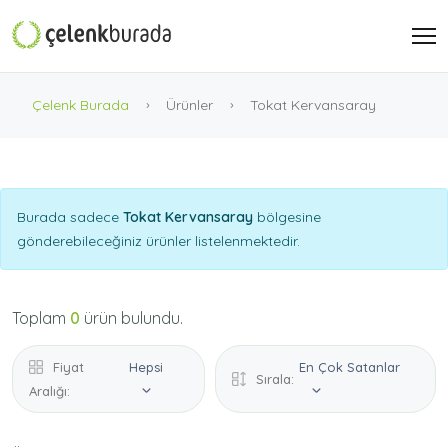
Çelenk Burada
Ürünler
Tokat Kervansaray
Burada sadece
Tokat Kervansaray
bölgesine
gönderebileceğiniz ürünler listelenmektedir.
Toplam
0
ürün bulundu.
Fiyat
Hepsi
En Çok Satanlar
Sırala:
Aralığı: