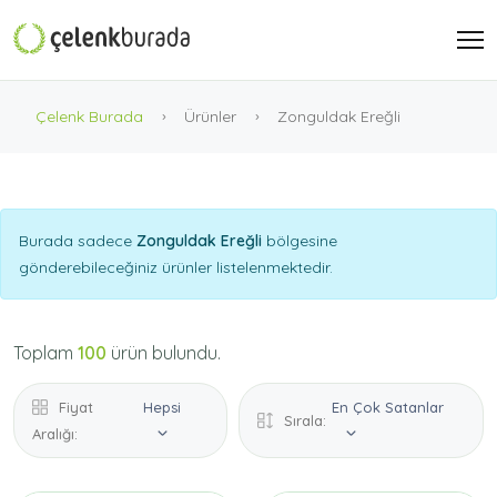
Çelenk Burada
Ürünler
Zonguldak Ereğli
Burada sadece
Zonguldak Ereğli
bölgesine
gönderebileceğiniz ürünler listelenmektedir.
Toplam
100
ürün bulundu.
Fiyat
Hepsi
En Çok Satanlar
Sırala:
Aralığı: