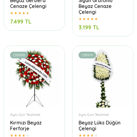
Beyaz Gerbera
Siyah Grafonlu
Cenaze Çelengi
Beyaz Cenaze
Çelengi
7.499 TL
3.199 TL
CB1888
CB1891
Aynı Gün Teslimat
Aynı Gün Teslimat
Kırmızı Beyaz
Beyaz Lüks Düğün
Ferforje
Çelengi