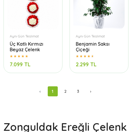
Aynı Gün Teslimat
Aynı Gün Teslimat
Üç Katlı Kırmızı
Benjamin Saksı
Beyaz Çelenk
Çiçeği
7.099 TL
2.299 TL
‹
1
2
3
›
Zonguldak Ereğli Çelenk