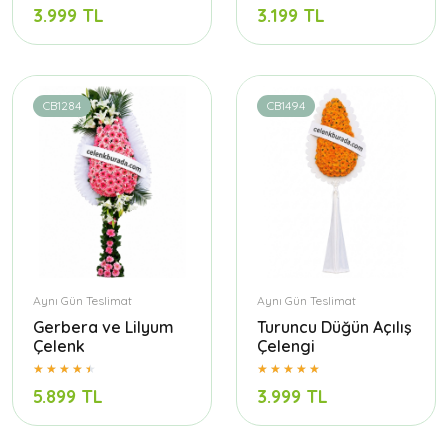
3.999 TL
3.199 TL
CB1284
CB1494
Aynı Gün Teslimat
Aynı Gün Teslimat
Gerbera ve Lilyum
Turuncu Düğün Açılış
Çelenk
Çelengi
5.899 TL
3.999 TL